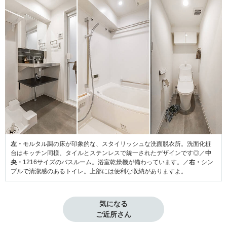
左・
モルタル調の床が印象的な、スタイリッシュな洗面脱衣所。洗面化粧
台はキッチン同様、タイルとステンレスで統一されたデザインです◎／
中
央・
1216サイズのバスルーム。浴室乾燥機が備わっています。／
右・
シン
プルで清潔感のあるトイレ。上部には便利な収納がありますよ。
気になる

ご近所さん