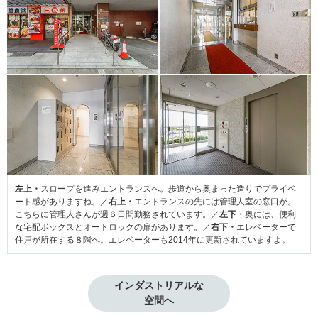
左上・
スロープを進みエントランスへ。歩道から奥まった造りでプライベ
ート感がありますね。／
右上・
エントランスの先には管理人室の窓口が。
こちらに管理人さんが週６日間勤務されています。／
左下・
奥には、便利
な宅配ボックスとオートロックの扉があります。／
右下・
エレベーターで
住戸が所在する８階へ。エレベーターも2014年に更新されていますよ。
インダストリアルな

空間へ