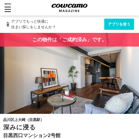
MENU
アプリでもっと快適に
📱
アプリを使う
住まい探しをしませんか？
この物件は「ご成約済み」です。
品川区上大崎（目黒駅）
深みに浸る
目黒西口マンション2号館