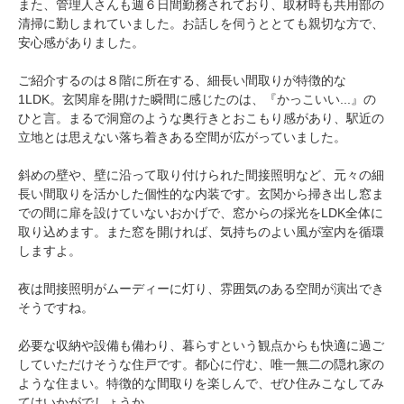
また、管理人さんも週６日間勤務されており、取材時も共用部の
清掃に勤しまれていました。お話しを伺うととても親切な方で、
安心感がありました。
ご紹介するのは８階に所在する、細長い間取りが特徴的な
1LDK。玄関扉を開けた瞬間に感じたのは、『かっこいい...』の
ひと言。まるで洞窟のような奥行きとおこもり感があり、駅近の
立地とは思えない落ち着きある空間が広がっていました。
斜めの壁や、壁に沿って取り付けられた間接照明など、元々の細
長い間取りを活かした個性的な内装です。玄関から掃き出し窓ま
での間に扉を設けていないおかげで、窓からの採光をLDK全体に
取り込めます。また窓を開ければ、気持ちのよい風が室内を循環
しますよ。
夜は間接照明がムーディーに灯り、雰囲気のある空間が演出でき
そうですね。
必要な収納や設備も備わり、暮らすという観点からも快適に過ご
していただけそうな住戸です。都心に佇む、唯一無二の隠れ家の
ような住まい。特徴的な間取りを楽しんで、ぜひ住みこなしてみ
てはいかがでしょうか。