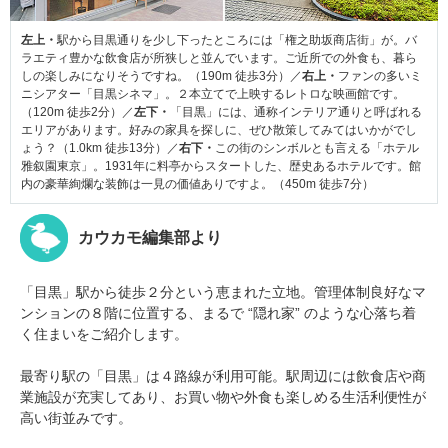
左上・
駅から目黒通りを少し下ったところには「権之助坂商店街」が。バ
ラエティ豊かな飲食店が所狭しと並んでいます。ご近所での外食も、暮ら
しの楽しみになりそうですね。（190m 徒歩3分）／
右上・
ファンの多いミ
ニシアター「目黒シネマ」。２本立てで上映するレトロな映画館です。
（120m 徒歩2分）／
左下・
「目黒」には、通称インテリア通りと呼ばれる
エリアがあります。好みの家具を探しに、ぜひ散策してみてはいかがでし
ょう？（1.0km 徒歩13分）／
右下・
この街のシンボルとも言える「ホテル
雅叙園東京」。1931年に料亭からスタートした、歴史あるホテルです。館
内の豪華絢爛な装飾は一見の価値ありですよ。（450m 徒歩7分）
カウカモ編集部より
「目黒」駅から徒歩２分という恵まれた立地。管理体制良好なマ
ンションの８階に位置する、まるで “隠れ家” のような心落ち着
く住まいをご紹介します。
最寄り駅の「目黒」は４路線が利用可能。駅周辺には飲食店や商
業施設が充実してあり、お買い物や外食も楽しめる生活利便性が
高い街並みです。