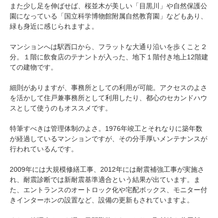
また少し足を伸ばせば、桜並木が美しい「目黒川」や自然保護公
園になっている「国立科学博物館附属自然教育園」などもあり、
緑も身近に感じられますよ。
マンションへは駅西口から、フラットな大通り沿いを歩くこと２
分。１階に飲食店のテナントが入った、地下１階付き地上12階建
ての建物です。
細則がありますが、事務所としての利用が可能。アクセスのよさ
を活かして住戸兼事務所として利用したり、都心のセカンドハウ
スとして使うのもオススメです。
特筆すべきは管理体制のよさ。1976年竣工とそれなりに築年数
が経過しているマンションですが、その分手厚いメンテナンスが
行われているんです。
2009年には大規模修繕工事、2012年には耐震補強工事が実施さ
れ、耐震診断では新耐震基準適合という結果が出ています。ま
た、エントランスのオートロック化や宅配ボックス、モニター付
きインターホンの設置など、設備の更新もされていますよ。