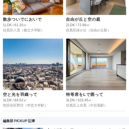
散歩ついでにおいで
自由が丘と空の庭
1LDK / 61.20㎡
2LDK / 72.68㎡
目黒区八雲
（都立大学駅）
目黒区緑が丘
（自由が丘駅）
空と光を羽織って
特等席をLで囲って
3LDK / 84.02㎡
3LDK / 103.45㎡
世田谷区野沢
（学芸大学駅）
目黒区上目黒
（中目黒駅）
編集部 PICKUP 記事