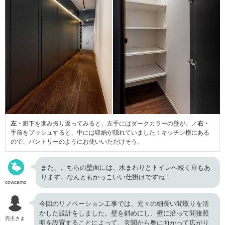
左・
廊下を進み振り返ってみると、左手にはダークカラーの壁が。／
右・
手前をプッシュすると、中には収納が隠れていました！キッチン横にある
ので、パントリーのようにお使いいただけそう。
また、こちらの壁面には、水まわりとトイレへ続く扉もあ
ります。なんともかっこいい仕掛けですね！
cowcamo
今回のリノベーション工事では、元々の細長い間取りを活
かした設計をしました。壁を斜めにし、壁に沿って間接照
売主さま
明を設置することによって、玄関から奥に向かって広がり