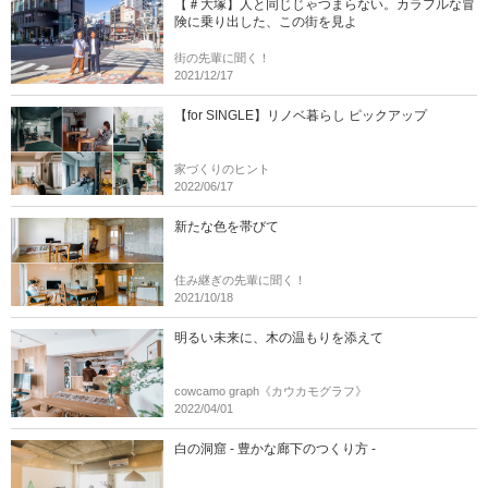
【＃大塚】人と同じじゃつまらない。カラフルな冒
険に乗り出した、この街を見よ
街の先輩に聞く！
2021/12/17
【for SINGLE】リノベ暮らし ピックアップ
家づくりのヒント
2022/06/17
新たな色を帯びて
住み継ぎの先輩に聞く！
2021/10/18
明るい未来に、木の温もりを添えて
cowcamo graph《カウカモグラフ》
2022/04/01
白の洞窟 - 豊かな廊下のつくり方 -