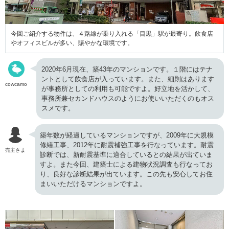
今回ご紹介する物件は、４路線が乗り入れる「目黒」駅が最寄り。飲食店
やオフィスビルが多い、賑やかな環境です。
2020年6月現在、築43年のマンションです。１階にはテナ
ントとして飲食店が入っています。また、細則はあります
cowcamo
が事務所としての利用も可能ですよ。好立地を活かして、
事務所兼セカンドハウスのようにお使いいただくのもオス
スメです。
築年数が経過しているマンションですが、2009年に大規模
修繕工事、2012年に耐震補強工事を行なっています。耐震
売主さま
診断では、新耐震基準に適合しているとの結果が出ていま
すよ。また今回、建築士による建物状況調査も行なってお
り、良好な診断結果が出ています。この先も安心してお住
まいいただけるマンションですよ。