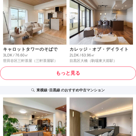
キャロットタワーのそばで
カレッジ・オブ・デイライト
3LDK / 76.60㎡
2LDK / 63.96㎡
世田谷区三軒茶屋
（三軒茶屋駅）
目黒区大橋
（駒場東大前駅）
もっと見る
東横線･目黒線
のおすすめ中古マンション