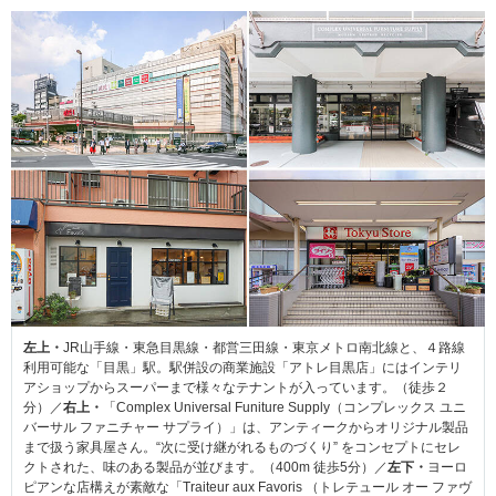
左上・
JR山手線・東急目黒線・都営三田線・東京メトロ南北線と、４路線
利用可能な「目黒」駅。駅併設の商業施設「アトレ目黒店」にはインテリ
アショップからスーパーまで様々なテナントが入っています。（徒歩２
分）／
右上・
「Complex Universal Funiture Supply（コンプレックス ユニ
バーサル ファニチャー サプライ）」は、アンティークからオリジナル製品
まで扱う家具屋さん。“次に受け継がれるものづくり” をコンセプトにセレ
クトされた、味のある製品が並びます。（400m 徒歩5分）／
左下・
ヨーロ
ピアンな店構えが素敵な「Traiteur aux Favoris （トレテュール オー ファヴ