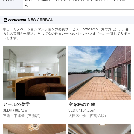
ん
NEW ARRIVAL
中古・リノベーションマンションの売買サービス「cowcamo（カウカモ）」。暮
らしの妄想から購入、そして次の住まい手へのバトンパスまでも、一貫してサポー
トします。
アールの美学
空を秘めた館
3LDK / 88.71㎡
3LDK / 104.16㎡
三鷹市下連雀
（三鷹駅）
大田区中央
（西馬込駅）