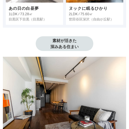
あの日の白昼夢
ヌックに眠るひかり
1LDK / 73.28㎡
2LDK / 75.60㎡
目黒区下目黒
（目黒駅）
世田谷区深沢
（自由が丘駅）
素材が活きた

深みある住まい