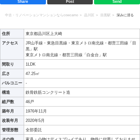
Share
Post
Send
中古・リノベーションマンションならcowcamo
品川区
目黒駅
深みに浸る
住所
東京都品川区上大崎
アクセス
JR山手線・東急目黒線・東京メトロ南北線・都営三田線「目
黒」駅
東京メトロ南北線・都営三田線「白金台」駅
間取り
1LDK
広さ
47.25㎡
バルコニー
-
構造
鉄骨鉄筋コンクリート造
総戸数
46戸
築年月
1976年11月
改装年月
2020年5月
管理形態
全部委託
その他
家具・小物はディスプレイであり、物件に付帯しておりませ