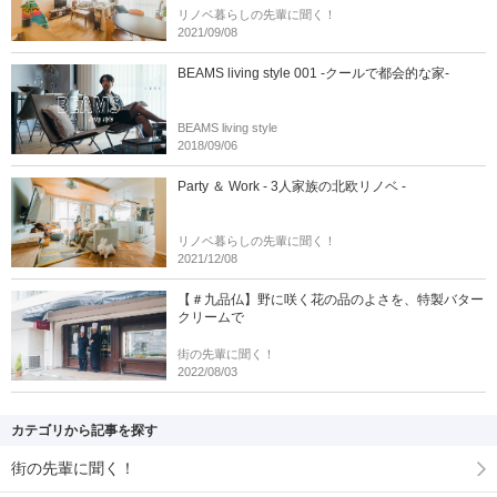
リノベ暮らしの先輩に聞く！
2021/09/08
BEAMS living style 001 -クールで都会的な家-
BEAMS living style
2018/09/06
Party ＆ Work - 3人家族の北欧リノベ -
リノベ暮らしの先輩に聞く！
2021/12/08
【＃九品仏】野に咲く花の品のよさを、特製バター
クリームで
街の先輩に聞く！
2022/08/03
カテゴリから記事を探す
街の先輩に聞く！