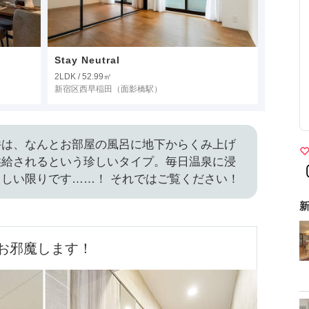
Stay Neutral
2LDK / 52.99㎡
新宿区西早稲田
（面影橋駅）
件は、なんとお部屋の風呂に地下からくみ上げ
供給されるという珍しいタイプ。毎日温泉に浸
しい限りです……！ それではご覧ください！
新
お邪魔します！