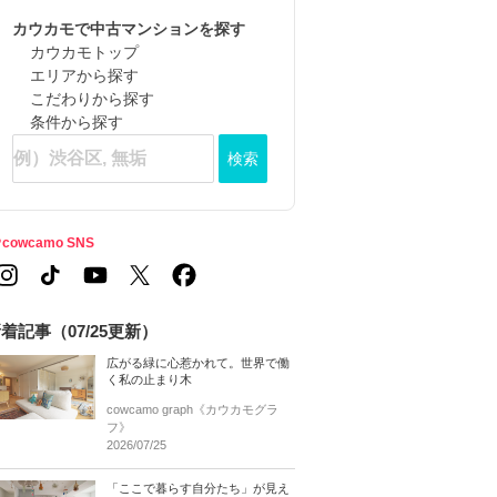
カウカモで中古マンションを探す
カウカモトップ
エリアから探す
こだわりから探す
条件から探す
検索
cowcamo SNS
着記事（07/25更新）
広がる緑に心惹かれて。世界で働
く私の止まり木
cowcamo graph《カウカモグラ
フ》
2026/07/25
「ここで暮らす自分たち」が見え