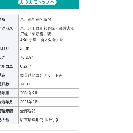
住所
東京都新宿区新宿
アクセス
東京メトロ副都心線・都営大江
戸線「東新宿」駅
JR山手線「新大久保」駅
間取り
3LDK
広さ
76.28㎡
バルコニー
6.27㎡
構造
鉄骨鉄筋コンクリート造
総戸数
145戸
築年月
2004年9月
改装年月
2021年2月
管理形態
全部委託
その他
駐車場専用使用権付き