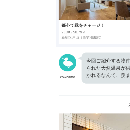
都心で緑をチャージ！
2LDK / 58.79㎡
新宿区戸山
（西早稲田駅）
今回ご紹介する物
られた天然温泉が
かれるなんて、羨ま
cowcamo