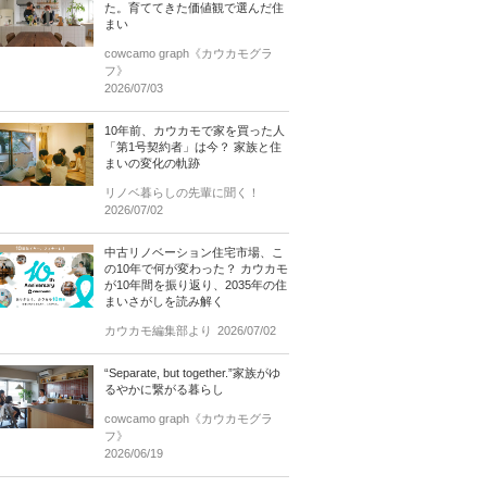
た。育ててきた価値観で選んだ住
まい
cowcamo graph《カウカモグラ
フ》
2026/07/03
10年前、カウカモで家を買った人
「第1号契約者」は今？ 家族と住
まいの変化の軌跡
リノベ暮らしの先輩に聞く！
2026/07/02
中古リノベーション住宅市場、こ
の10年で何が変わった？ カウカモ
が10年間を振り返り、2035年の住
まいさがしを読み解く
カウカモ編集部より
2026/07/02
“Separate, but together.”家族がゆ
るやかに繋がる暮らし
cowcamo graph《カウカモグラ
フ》
2026/06/19