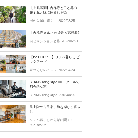
【＃武蔵関】吉祥寺と目と鼻の
先？花と緑に囲まれる街
街の先輩に聞く！
2022/03/25
【吉祥寺 × ルネ吉祥寺 × 高野舞】
街とマンションと私
2022/02/21
【for COUPLE】リノベ暮らし ピ
ックアップ
家づくりのヒント
2022/04/24
BEAMS living style 001 -クールで
都会的な家-
BEAMS living style
2018/09/06
最上階の古民家、和を感じる暮ら
し
リノベ暮らしの先輩に聞く！
2021/08/06