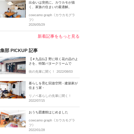
出会いは突然に。カウカモが描
く、家族の住まいの最適解。
cowcamo graph《カウカモグラ
フ》
2026/05/29
新着記事をもっと見る
集部 PICKUP 記事
【＃九品仏】野に咲く花の品のよ
さを、特製バタークリームで
街の先輩に聞く！
2022/08/03
暮らしを育む回遊空間 - 建築家が
住まう家 -
リノベ暮らしの先輩に聞く！
2022/07/15
おうち図書館はじめました
cowcamo graph《カウカモグラ
フ》
2022/01/28