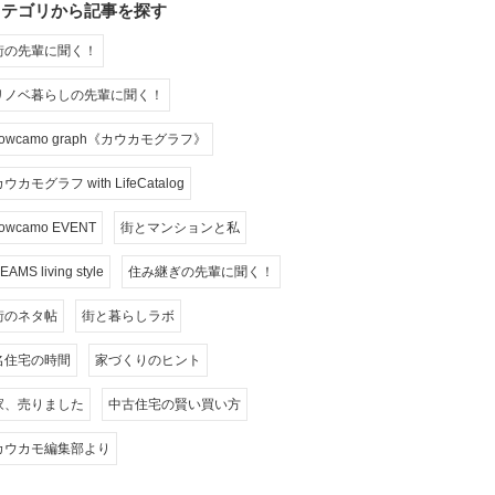
カテゴリから記事を探す
街の先輩に聞く！
リノベ暮らしの先輩に聞く！
cowcamo graph《カウカモグラフ》
ウカモグラフ with LifeCatalog
owcamo EVENT
街とマンションと私
EAMS living style
住み継ぎの先輩に聞く！
街のネタ帖
街と暮らしラボ
名住宅の時間
家づくりのヒント
家、売りました
中古住宅の賢い買い方
カウカモ編集部より