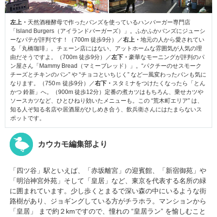
左上・
天然酒種酵母で作ったバンズを使っているハンバーガー専門店
「Island Burgers（アイランドバーガーズ）」。ふかふかバンズにジューシ
ーなパテが評判です！（700m 徒歩9分）／
右上・
地元の人から愛されてい
る「丸橋珈琲」。チェーン店にはない、アットホームな雰囲気が人気の理
由だそうですよ。（700m 徒歩9分）／
左下・
豪華なモーニングが評判のパ
ン屋さん「Mammy Bread（マミーブレッド）」。“パクチーのせスモーク
チーズとチキンのパン” や “チョコといちじく” など一風変わったパンも気に
なります。（750ｍ 徒歩9分）／
右下・
スタミナをつけたくなったら「とん
かつ 鈴新」へ。（900m 徒歩12分）定番の煮カツはもちろん、乗せカツや
ソースカツなど、ひとひねり効いたメニューも。この “荒木町エリア” は、
知る人ぞ知る名店や居酒屋がひしめき合う、飲兵衛さんにはたまらないス
ポットです。
カウカモ編集部より
「四ツ谷」駅といえば、「赤坂離宮」の迎賓館、「新宿御苑」や
「明治神宮外苑」そして「皇居」など、東京を代表する名所の緑
に囲まれています。少し歩くとまるで深い森の中にいるような街
路樹があり、ジョギングしている方がチラホラ。マンションから
「皇居」 まで約２kmですので、憧れの “皇居ラン” を愉しむこと