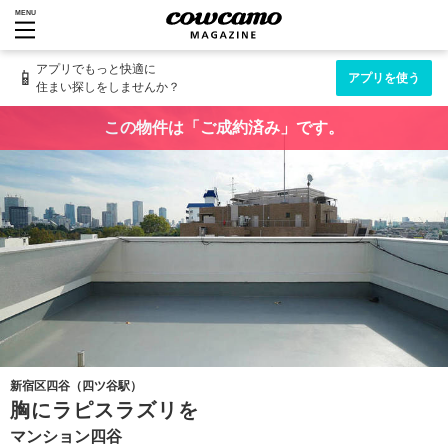
MENU
アプリでもっと快適に
📱
アプリを使う
住まい探しをしませんか？
この物件は「ご成約済み」です。
新宿区四谷（四ツ谷駅）
胸にラピスラズリを
マンション四谷