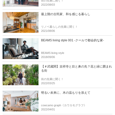
街の先輩に聞く！
2022/08/03
最上階の古民家、和を感じる暮らし
リノベ暮らしの先輩に聞く！
2021/08/06
BEAMS living style 001 -クールで都会的な家-
BEAMS living style
2018/09/06
【＃武蔵関】吉祥寺と目と鼻の先？花と緑に囲まれ
る街
街の先輩に聞く！
2022/03/25
明るい未来に、木の温もりを添えて
cowcamo graph《カウカモグラフ》
2022/04/01