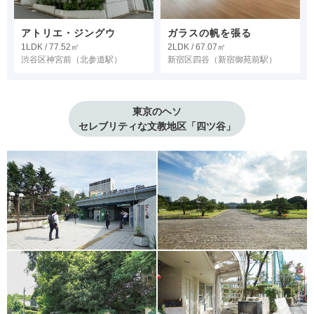
アトリエ・ジングウ
ガラスの帆を張る
1LDK / 77.52㎡
2LDK / 67.07㎡
渋谷区神宮前
（北参道駅）
新宿区四谷
（新宿御苑前駅）
東京のヘソ

セレブリティな文教地区「四ツ谷」