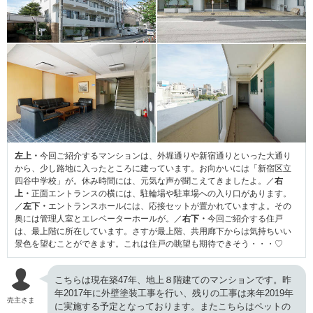
左上・
今回ご紹介するマンションは、外堀通りや新宿通りといった大通り
から、少し路地に入ったところに建っています。お向かいには「新宿区立
四谷中学校」が。休み時間には、元気な声が聞こえてきましたよ。／
右
上・
正面エントランスの横には、駐輪場や駐車場への入り口があります。
／
左下・
エントランスホールには、応接セットが置かれていますよ。その
奥には管理人室とエレベーターホールが。／
右下・
今回ご紹介する住戸
は、最上階に所在しています。さすが最上階、共用廊下からは気持ちいい
景色を望むことができます。これは住戸の眺望も期待できそう・・・♡
こちらは現在築47年、地上８階建てのマンションです。昨
年2017年に外壁塗装工事を行い、残りの工事は来年2019年
売主さま
に実施する予定となっております。またこちらはペットの