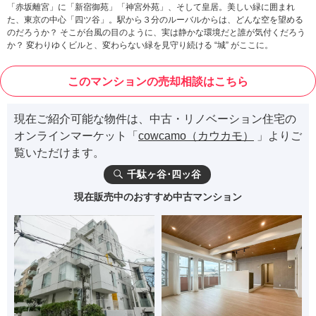
「赤坂離宮」に「新宿御苑」「神宮外苑」、そして皇居。美しい緑に囲まれ
た、東京の中心「四ツ谷」。駅から３分のルーバルからは、どんな空を望める
のだろうか？ そこが台風の目のように、実は静かな環境だと誰が気付くだろう
か？ 変わりゆくビルと、変わらない緑を見守り続ける “城” がここに。
このマンションの売却相談はこちら
現在ご紹介可能な物件は、中古・リノベーション住宅の
オンラインマーケット「
cowcamo（カウカモ）
」よりご
覧いただけます。
千駄ヶ谷･四ッ谷
現在販売中のおすすめ中古マンション