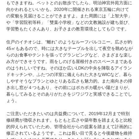
もできますね。ペットとのお散歩でしたら、明治神宮外苑方面に
向かわれるといいかも。2020年に開催される東京五輪に向けて
の変貌を見届けることができますよ。また周囲には「上智大学」
や「学習院初等科」「雙葉小学校」などの文教施設が建ち並び、
学習塾もたくさんあり、お子さまの教育環境としても◎ です。
住戸のイチオシは、“離れ” のようなルーフバルコニー。広さが
約
45㎡もあるので、時には大きなテーブルを出して夜空を眺めなが
らのお食事やテントを張ってグランピングなど、さまざまな楽し
み方ができそうです。雨をしのげる屋根付きのスペースまである
のはうれしいですね。そのほか広いLDKの中央を陣取るアイラン
ドキッチンや、ふたつの洋室に備えられた大きなWICなど、暮ら
しやすそうなプランとゆとりある広さも魅力的。また南向きの掃
き出し窓が４つもあり、その前にはポカポカ暖かい陽だまりが。
暮らしてみるとそのありがたさをジワジワと実感できることでし
ょう。
ご注意いただきたいのは共益費について。2019年12月まで特別
修繕費が徴収されます。もともと広さや築年数を踏まえると比較
的抑えられていたため、管理会社からの提案を踏まえて計画的に
修正されているようです。これは長い目で見ると今後建物を維持