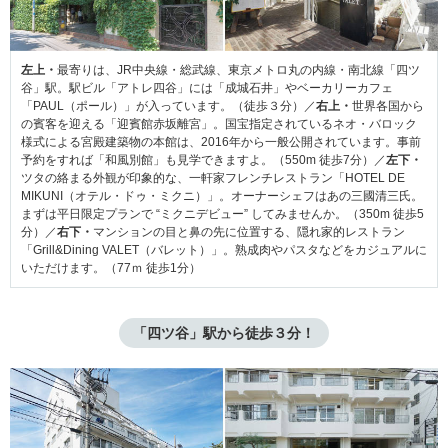
左上・
最寄りは、JR中央線・総武線、東京メトロ丸の内線・南北線「四ツ
谷」駅。駅ビル「アトレ四谷」には「成城石井」やベーカリーカフェ
「PAUL（ポール）」が入っています。（徒歩３分）／
右上・
世界各国から
の賓客を迎える「迎賓館赤坂離宮」。国宝指定されているネオ・バロック
様式による宮殿建築物の本館は、2016年から一般公開されています。事前
予約をすれば「和風別館」も見学できますよ。（550m 徒歩7分）／
左下・
ツタの絡まる外観が印象的な、一軒家フレンチレストラン「HOTEL DE
MIKUNI（オテル・ドゥ・ミクニ）」。オーナーシェフはあの三國清三氏。
まずは平日限定プランで “ミクニデビュー” してみませんか。（350m 徒歩5
分）／
右下・
マンションの目と鼻の先に位置する、隠れ家的レストラン
「Grill&Dining VALET（バレット）」。熟成肉やパスタなどをカジュアルに
いただけます。（77ｍ 徒歩1分）
「四ツ谷」駅から徒歩３分！