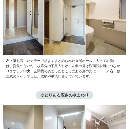
左・
落ち着いたカラーで品よくまとめられた玄関ホール。入って右側に
は、姿見の付いた３枚扉分の下足入れが。左側の扉は洗面脱衣所につなが
ります。／
中央・
玄関横の奥まったところにある扉の先は・・・／
右・
独
立式のトイレでした。収納や手洗い器が付いています。
ゆとりある広さの水まわり