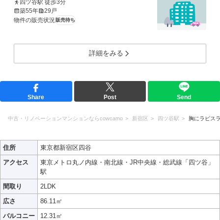
四ツ谷駅 徒歩3分
築55年
29戸
物件の販売状況
販売待ち
詳細をみる
Share
Post
Send
中古・リノベーションマンションならcowcamo
新宿区
四ツ谷駅
胸にラピス
住所
東京都新宿区四谷
アクセス
東京メトロ丸ノ内線・南北線・JR中央線・総武線「四ツ谷」
駅
間取り
2LDK
広さ
86.11㎡
バルコニー
12.31㎡