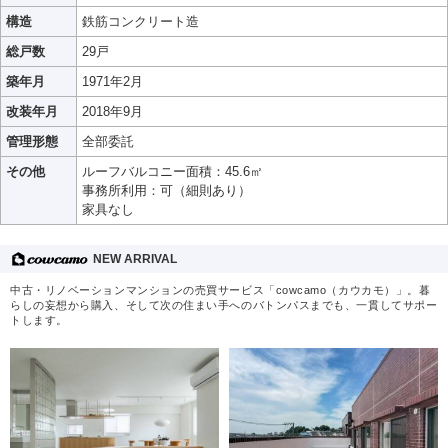
構造
鉄筋コンクリート造
総戸数
29戸
築年月
1971年2月
改装年月
2018年9月
管理形態
全部委託
その他
ルーフバルコニー面積：45.6㎡
事務所利用：可（細則あり）
家具なし
NEW ARRIVAL
中古・リノベーションマンションの売買サービス「cowcamo（カウカモ）」。暮
らしの妄想から購入、そして次の住まい手へのバトンパスまでも、一貫してサポー
トします。