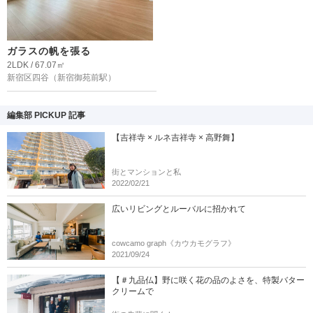
ガラスの帆を張る
2LDK / 67.07㎡
新宿区四谷
（新宿御苑前駅）
編集部 PICKUP 記事
【吉祥寺 × ルネ吉祥寺 × 高野舞】
街とマンションと私
2022/02/21
広いリビングとルーバルに招かれて
cowcamo graph《カウカモグラフ》
2021/09/24
【＃九品仏】野に咲く花の品のよさを、特製バター
クリームで