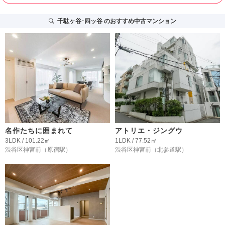
千駄ヶ谷･四ッ谷
のおすすめ中古マンション
名作たちに囲まれて
アトリエ・ジングウ
3LDK / 101.22㎡
1LDK / 77.52㎡
渋谷区神宮前
（原宿駅）
渋谷区神宮前
（北参道駅）