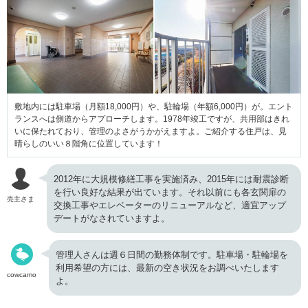
敷地内には駐車場（月額18,000円）や、駐輪場（年額6,000円）が。エント
ランスへは側道からアプローチします。1978年竣工ですが、共用部はきれ
いに保たれており、管理のよさがうかがえますよ。ご紹介する住戸は、見
晴らしのいい８階角に位置しています！
2012年に大規模修繕工事を実施済み、2015年には耐震診断
を行い良好な結果が出ています。それ以前にも各玄関扉の
売主さま
交換工事やエレベーターのリニューアルなど、適宜アップ
デートがなされていますよ。
管理人さんは週６日間の勤務体制です。駐車場・駐輪場を
利用希望の方には、最新の空き状況をお調べいたします
cowcamo
よ。