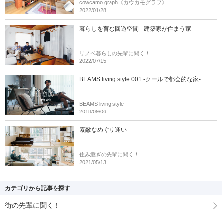
cowcamo graph《カウカモグラフ》
2022/01/28
暮らしを育む回遊空間 - 建築家が住まう家 -
リノベ暮らしの先輩に聞く！
2022/07/15
BEAMS living style 001 -クールで都会的な家-
BEAMS living style
2018/09/06
素敵なめぐり逢い
住み継ぎの先輩に聞く！
2021/05/13
カテゴリから記事を探す
街の先輩に聞く！