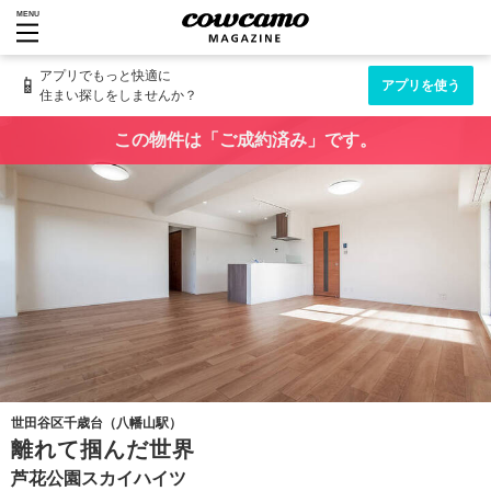
MENU
アプリでもっと快適に
📱
アプリを使う
住まい探しをしませんか？
この物件は「ご成約済み」です。
世田谷区千歳台（八幡山駅）
離れて掴んだ世界
芦花公園スカイハイツ