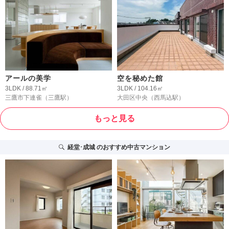
アールの美学
空を秘めた館
3LDK / 88.71㎡
3LDK / 104.16㎡
三鷹市下連雀
（三鷹駅）
大田区中央
（西馬込駅）
もっと見る
経堂･成城
のおすすめ中古マンション