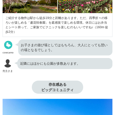
ご紹介する物件は駅から徒歩19分と距離があります。ただ、四季折々の移
ろいが楽しめる「盧花恒春園」を庭感覚で楽しめる環境。休日にはお弁当
とシート持って、ご家族でピクニックを楽しむのもいいですね♪（160m 徒
歩2分）
お子さまの遊び場としてはもちろん、大人にとっても憩い
の場となるでしょう。
cowcamo
近隣にはほかにも公園が多数あります。
売主さま
存在感ある

ビッグコミュニティ