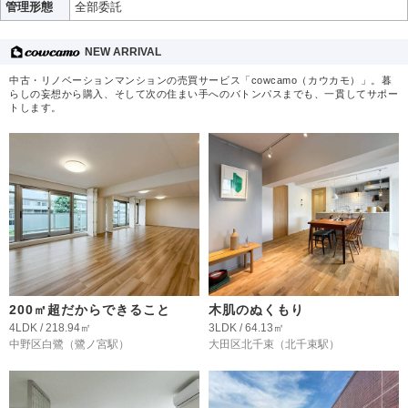
管理形態
全部委託
NEW ARRIVAL
中古・リノベーションマンションの売買サービス「cowcamo（カウカモ）」。暮
らしの妄想から購入、そして次の住まい手へのバトンパスまでも、一貫してサポー
トします。
200㎡超だからできること
木肌のぬくもり
4LDK / 218.94㎡
3LDK / 64.13㎡
中野区白鷺
（鷺ノ宮駅）
大田区北千束
（北千束駅）