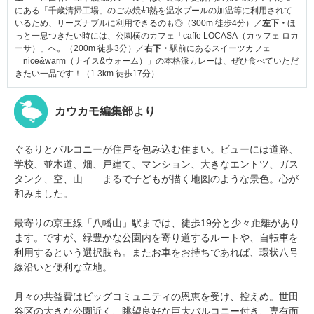
にある「千歳清掃工場」のごみ焼却熱を温水プールの加温等に利用されて
いるため、リーズナブルに利用できるのも◎（300m 徒歩4分）／
左下・
ほ
っと一息つきたい時には、公園横のカフェ「caffe LOCASA（カッフェ ロカ
ーサ）」へ。（200m 徒歩3分）／
右下・
駅前にあるスイーツカフェ
「nice&warm（ナイス&ウォーム）」の本格派カレーは、ぜひ食べていただ
きたい一品です！（1.3km 徒歩17分）
カウカモ編集部より
ぐるりとバルコニーが住戸を包み込む住まい。ビューには道路、
学校、並木道、畑、戸建て、マンション、大きなエントツ、ガス
タンク、空、山……まるで子どもが描く地図のような景色。心が
和みました。
最寄りの京王線「八幡山」駅までは、徒歩19分と少々距離があり
ます。ですが、緑豊かな公園内を寄り道するルートや、自転車を
利用するという選択肢も。またお車をお持ちであれば、環状八号
線沿いと便利な立地。
月々の共益費はビッグコミュニティの恩恵を受け、控えめ。世田
谷区の大きな公園近く、眺望良好な巨大バルコニー付き、専有面