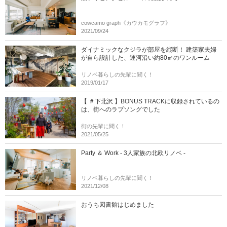
cowcamo graph《カウカモグラフ》
2021/09/24
ダイナミックなクジラが部屋を縦断！ 建築家夫婦
が自ら設計した、運河沿い約80㎡のワンルーム
リノベ暮らしの先輩に聞く！
2019/01/17
【 ＃下北沢 】BONUS TRACKに収録されているの
は、街へのラブソングでした
街の先輩に聞く！
2021/05/25
Party ＆ Work - 3人家族の北欧リノベ -
リノベ暮らしの先輩に聞く！
2021/12/08
おうち図書館はじめました