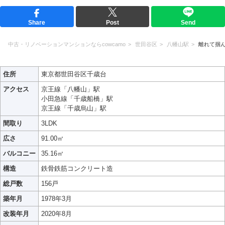
Share
Post
Send
中古・リノベーションマンションならcowcamo
世田谷区
八幡山駅
離れて掴
住所
東京都世田谷区千歳台
アクセス
京王線「八幡山」駅
小田急線「千歳船橋」駅
京王線「千歳烏山」駅
間取り
3LDK
広さ
91.00㎡
バルコニー
35.16㎡
構造
鉄骨鉄筋コンクリート造
総戸数
156戸
築年月
1978年3月
改装年月
2020年8月