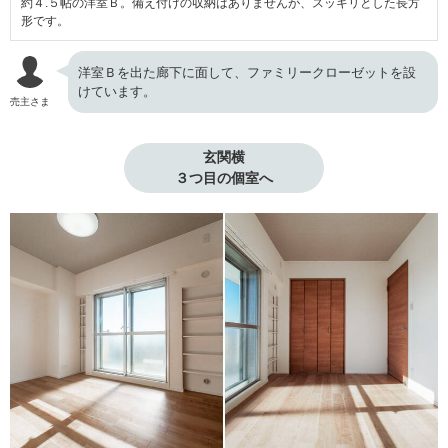
約４.５帖の洋室Ｂ。備え付けの収納はありませんが、スッキリとした長方
形です。
洋室Ｂを出た廊下に面して、ファミリークローゼットを設
けています。
売主さま
玄関横

３つ目の個室へ