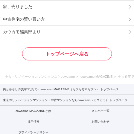
家、売りました
中古住宅の賢い買い方
カウカモ編集部より
トップページへ戻る
中古・リノベーションマンションならcowcamo
cowcamo MAGAZINE
中古住宅
街と暮らしの先輩マガジン cowcamo MAGAZINE（カウカモマガジン） トップページ
東京のリノベーションマンション・中古マンションならcowcamo（カウカモ） トップページ
cowcamo MAGAZINEとは
メンバー一覧
採用情報
お問い合わせ
プライバシーポリシー