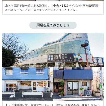
左・
木目調で統一感のある洗面台。／
中央・
1416サイズの浴室乾燥機能付
きバスルーム。／
右・
スッキリと白でまとまったトイレ。
周辺を見てみましょう
上・
「世田谷区立千歳温水プール」は、運動不足解消の強い味方！ 向かい