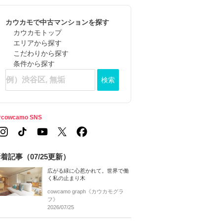
カウカモで中古マンションを探す
カウカモトップ
エリアから探す
こだわりから探す
条件から探す
検索
cowcamo SNS
着記事（07/25更新）
広がる緑に心惹かれて。世界で働
く私の止まり木
cowcamo graph《カウカモグラ
フ》
2026/07/25