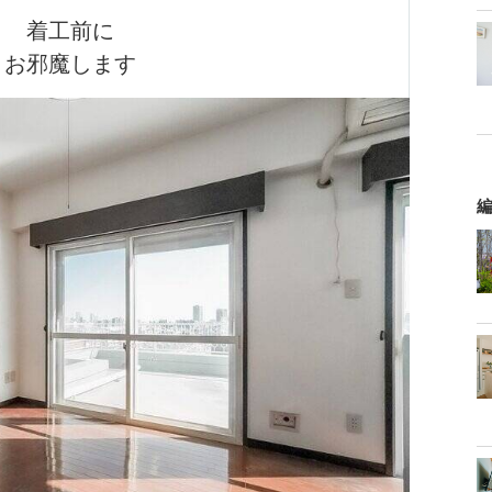
着工前に

お邪魔します
編