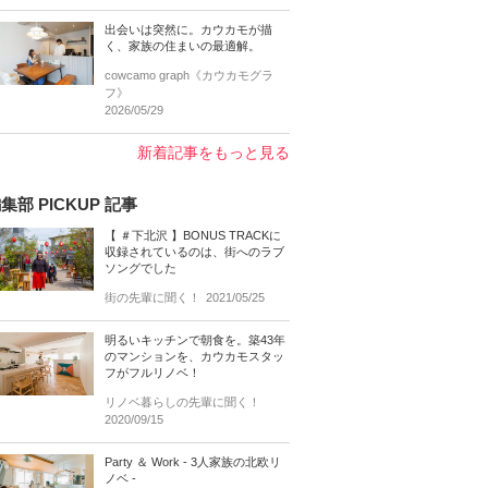
出会いは突然に。カウカモが描
く、家族の住まいの最適解。
cowcamo graph《カウカモグラ
フ》
2026/05/29
新着記事をもっと見る
集部 PICKUP 記事
【 ＃下北沢 】BONUS TRACKに
収録されているのは、街へのラブ
ソングでした
街の先輩に聞く！
2021/05/25
明るいキッチンで朝食を。築43年
のマンションを、カウカモスタッ
フがフルリノベ！
リノベ暮らしの先輩に聞く！
2020/09/15
Party ＆ Work - 3人家族の北欧リ
ノベ -