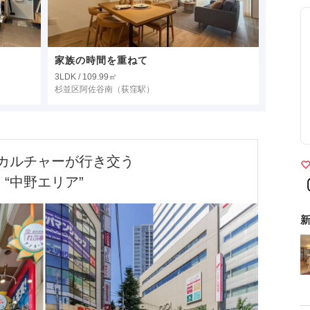
家族の時間を重ねて
3LDK / 109.99㎡
杉並区阿佐谷南
（荻窪駅）
カルチャーが行き交う

“中野エリア”
新