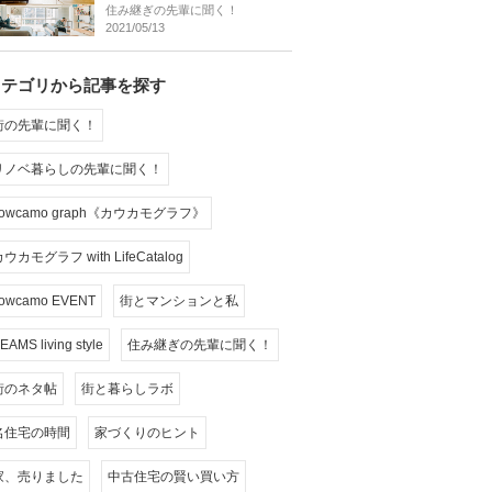
住み継ぎの先輩に聞く！
2021/05/13
カテゴリから記事を探す
街の先輩に聞く！
リノベ暮らしの先輩に聞く！
cowcamo graph《カウカモグラフ》
ウカモグラフ with LifeCatalog
owcamo EVENT
街とマンションと私
EAMS living style
住み継ぎの先輩に聞く！
街のネタ帖
街と暮らしラボ
名住宅の時間
家づくりのヒント
家、売りました
中古住宅の賢い買い方