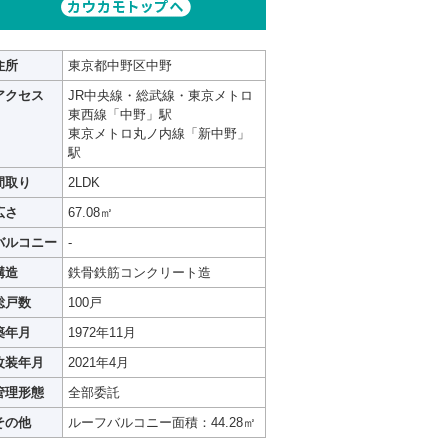
住所
東京都中野区中野
アクセス
JR中央線・総武線・東京メトロ
東西線「中野」駅
東京メトロ丸ノ内線「新中野」
駅
間取り
2LDK
広さ
67.08㎡
バルコニー
-
構造
鉄骨鉄筋コンクリート造
総戸数
100戸
築年月
1972年11月
改装年月
2021年4月
管理形態
全部委託
その他
ルーフバルコニー面積：44.28㎡