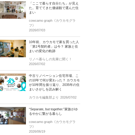
「ここで暮らす自分たち」が見え
た。育ててきた価値観で選んだ住
まい
cowcamo graph《カウカモグラ
フ》
2026/07/03
10年前、カウカモで家を買った人
「第1号契約者」は今？ 家族と住
まいの変化の軌跡
リノベ暮らしの先輩に聞く！
2026/07/02
中古リノベーション住宅市場、こ
の10年で何が変わった？ カウカモ
が10年間を振り返り、2035年の住
まいさがしを読み解く
カウカモ編集部より
2026/07/02
“Separate, but together.”家族がゆ
るやかに繋がる暮らし
cowcamo graph《カウカモグラ
フ》
2026/06/19