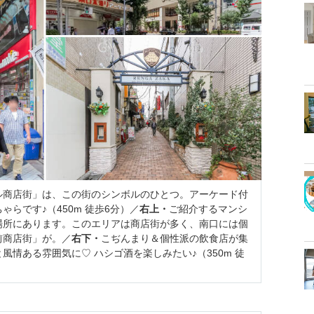
ル商店街」は、この街のシンボルのひとつ。アーケード付
らです♪（450m 徒歩6分）／
右上・
ご紹介するマンシ
場所にあります。このエリアは商店街が多く、南口には個
前商店街」が。／
右下・
こぢんまり＆個性派の飲食店が集
情ある雰囲気に♡ ハシゴ酒を楽しみたい♪（350m 徒