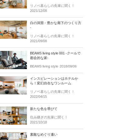
リノベ暮らしの先輩に聞く！
2021/12/08
白の洞窟 - 豊かな廊下のつくり方
-
リノベ暮らしの先輩に聞く！
2021/09/08
BEAMS living style 001 -クールで
都会的な家-
BEAMS living style
2018/09/06
インスピレーションはホテルか
ら！変幻自在なワンルーム
リノベ暮らしの先輩に聞く！
2022/04/15
新たな色を帯びて
住み継ぎの先輩に聞く！
2021/10/18
素敵なめぐり逢い