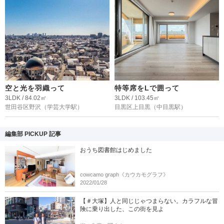
空と光を羽織って
特等席をLで囲って
3LDK / 84.02㎡
3LDK / 103.45㎡
世田谷区野沢
（学芸大学駅）
目黒区上目黒
（中目黒駅）
編集部 PICKUP 記事
おうち図書館はじめました
cowcamo graph《カウカモグラフ》
2022/01/28
【＃大塚】人と同じじゃつまらない。カラフルな冒
険に乗り出した、この街を見よ