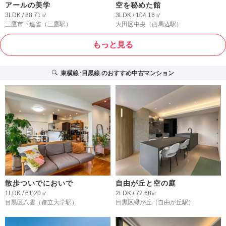
アールの美学
空を秘めた館
3LDK / 88.71㎡
3LDK / 104.16㎡
三鷹市下連雀
（三鷹駅）
大田区中央
（西馬込駅）
もっと見る
東横線･目黒線
のおすすめ中古マンション
散歩ついでにおいで
自由が丘と空の庭
1LDK / 61.20㎡
2LDK / 72.68㎡
目黒区八雲
（都立大学駅）
目黒区緑が丘
（自由が丘駅）