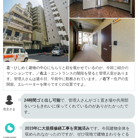
左・
ひしめく建物の中心にちらりと顔を覗かせているのが、今回ご紹介の
マンションです。／
右上・
エントランスの階段を登ると管理人室がありま
す。管理人さんは週６日、午前中に勤務されています。／
右下・
住戸の玄
関前。エレベーターを降りてすぐの位置ですよ。
24時間ゴミ出し可能
で、管理人さんがゴミ置き場や共用部
をいつもきれいに保ってくれているのがありがたかったで
売主さま
す。
2019年に大規模修繕工事を実施済み
です。今回建物全体を
収められなかったのですが、ぜひ現地で建物まわりをぐる
cowcamo