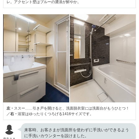
レ。アクセント壁はブルーの濃淡が鮮やか。
左・
ススー……引き戸を開けると、洗面脱衣室には洗面台がもうひとつ！
／
右・
浴室はゆったりくつろげる1416サイズです。
来客時、お客さまが洗面所を使わずに手洗いができるよう
に手洗いカウンターを設けました。
売主さま