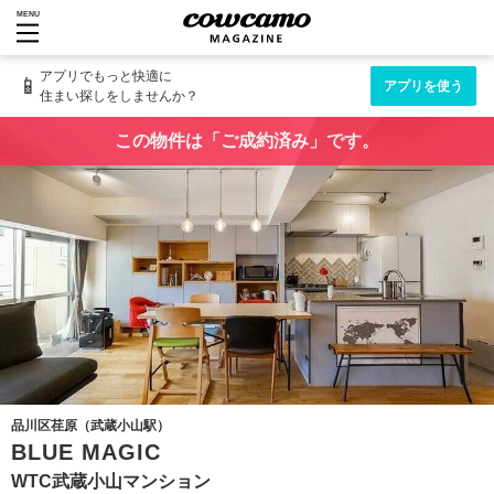
MENU
アプリでもっと快適に
📱
アプリを使う
住まい探しをしませんか？
この物件は「ご成約済み」です。
品川区荏原（武蔵小山駅）
BLUE MAGIC
WTC武蔵小山マンション