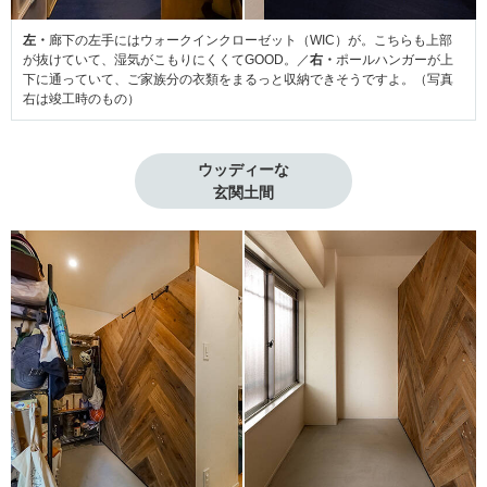
左・
廊下の左手にはウォークインクローゼット（WIC）が。こちらも上部
が抜けていて、湿気がこもりにくくてGOOD。／
右・
ポールハンガーが上
下に通っていて、ご家族分の衣類をまるっと収納できそうですよ。（写真
右は竣工時のもの）
ウッディーな

玄関土間