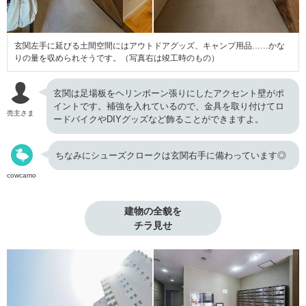
玄関左手に延びる土間空間にはアウトドアグッズ、キャンプ用品……かな
りの量を収められそうです。（写真右は竣工時のもの）
玄関は足場板をヘリンボーン張りにしたアクセント壁がポ
イントです。補強を入れているので、金具を取り付けてロ
売主さま
ードバイクやDIYグッズなど飾ることができますよ。
ちなみにシューズクロークは玄関右手に備わっています◎
cowcamo
建物の全貌を

チラ見せ