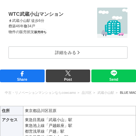
WTC武蔵小山マンション
武蔵小山駅 徒歩6分
築46年
34戸
物件の販売状況
販売待ち
詳細をみる
Share
Post
Send
中古・リノベーションマンションならcowcamo
品川区
武蔵小山駅
BLUE MA
住所
東京都品川区荏原
アクセス
東急目黒線「武蔵小山」駅
東急池上線「戸越銀座」駅
都営浅草線「戸越」駅