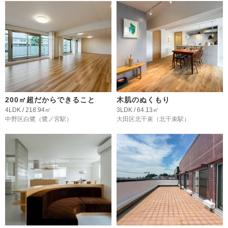
200㎡超だからできること
木肌のぬくもり
4LDK / 218.94㎡
3LDK / 64.13㎡
中野区白鷺
（鷺ノ宮駅）
大田区北千束
（北千束駅）