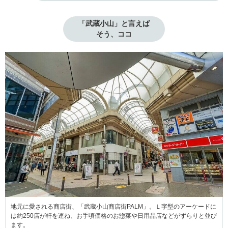
「武蔵小山」と言えば

そう、ココ
地元に愛される商店街、「武蔵小山商店街PALM」。Ｌ字型のアーケードに
は約250店が軒を連ね、お手頃価格のお惣菜や日用品店などがずらりと並び
ます。