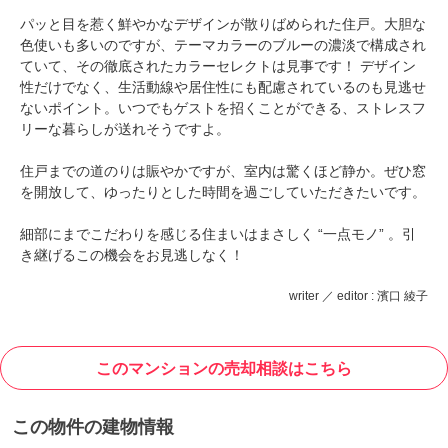
パッと目を惹く鮮やかなデザインが散りばめられた住戸。大胆な
色使いも多いのですが、テーマカラーのブルーの濃淡で構成され
ていて、その徹底されたカラーセレクトは見事です！ デザイン
性だけでなく、生活動線や居住性にも配慮されているのも見逃せ
ないポイント。いつでもゲストを招くことができる、ストレスフ
リーな暮らしが送れそうですよ。
住戸までの道のりは賑やかですが、室内は驚くほど静か。ぜひ窓
を開放して、ゆったりとした時間を過ごしていただきたいです。
細部にまでこだわりを感じる住まいはまさしく “一点モノ” 。引
き継げるこの機会をお見逃しなく！
writer ／ editor : 濱口 綾子
このマンションの売却相談はこちら
この物件の建物情報