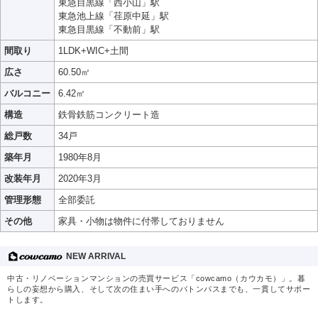
東急目黒線「西小山」駅
東急池上線「荏原中延」駅
東急目黒線「不動前」駅
間取り
1LDK+WIC+土間
広さ
60.50㎡
バルコニー
6.42㎡
構造
鉄骨鉄筋コンクリート造
総戸数
34戸
築年月
1980年8月
改装年月
2020年3月
管理形態
全部委託
その他
家具・小物は物件に付帯しておりません
NEW ARRIVAL
中古・リノベーションマンションの売買サービス「cowcamo（カウカモ）」。暮
らしの妄想から購入、そして次の住まい手へのバトンパスまでも、一貫してサポー
トします。