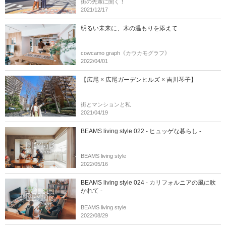
街の先輩に聞く！
2021/12/17
明るい未来に、木の温もりを添えて
cowcamo graph《カウカモグラフ》
2022/04/01
【広尾 × 広尾ガーデンヒルズ × 吉川琴子】
街とマンションと私
2021/04/19
BEAMS living style 022 - ヒュッゲな暮らし -
BEAMS living style
2022/05/16
BEAMS living style 024 - カリフォルニアの風に吹
かれて -
BEAMS living style
2022/08/29