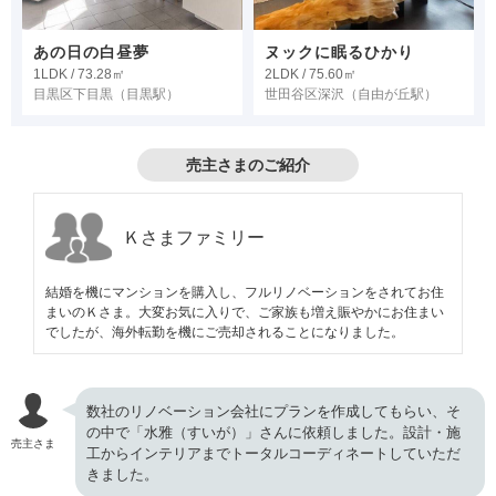
あの日の白昼夢
ヌックに眠るひかり
1LDK / 73.28㎡
2LDK / 75.60㎡
目黒区下目黒
（目黒駅）
世田谷区深沢
（自由が丘駅）
売主さまのご紹介
Ｋさまファミリー
結婚を機にマンションを購入し、フルリノベーションをされてお住
まいのＫさま。大変お気に入りで、ご家族も増え賑やかにお住まい
でしたが、海外転勤を機にご売却されることになりました。
数社のリノベーション会社にプランを作成してもらい、そ
の中で「水雅（すいが）」さんに依頼しました。設計・施
売主さま
工からインテリアまでトータルコーディネートしていただ
きました。