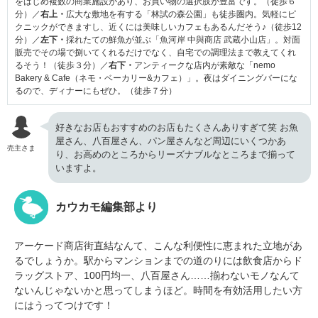
をはじめ複数の商業施設があり、お買い物の選択肢が豊富です。（徒歩６
分）／
右上・
広大な敷地を有する「林試の森公園」も徒歩圏内。気軽にピ
クニックができますし、近くには美味しいカフェもあるんだそう♪（徒歩12
分）／
左下・
採れたての鮮魚が並ぶ「魚河岸 中與商店 武蔵小山店」。対面
販売でその場で捌いてくれるだけでなく、自宅での調理法まで教えてくれ
るそう！（徒歩３分）／
右下・
アンティークな店内が素敵な「nemo
Bakery & Cafe（ネモ・ベーカリー&カフェ）」。夜はダイニングバーにな
るので、ディナーにもぜひ。（徒歩７分）
好きなお店もおすすめのお店もたくさんありすぎて笑 お魚
屋さん、八百屋さん、パン屋さんなど周辺にいくつかあ
売主さま
り、お高めのところからリーズナブルなところまで揃って
いますよ。
カウカモ編集部より
アーケード商店街直結なんて、こんな利便性に恵まれた立地があ
るでしょうか。駅からマンションまでの道のりには飲食店からド
ラッグストア、100円均一、八百屋さん……揃わないモノなんて
ないんじゃないかと思ってしまうほど。時間を有効活用したい方
にはうってつけです！