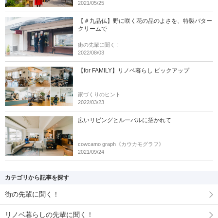
2021/05/25
【＃九品仏】野に咲く花の品のよさを、特製バター
クリームで
街の先輩に聞く！
2022/08/03
【for FAMILY】リノベ暮らし ピックアップ
家づくりのヒント
2022/03/23
広いリビングとルーバルに招かれて
cowcamo graph《カウカモグラフ》
2021/09/24
カテゴリから記事を探す
街の先輩に聞く！
リノベ暮らしの先輩に聞く！