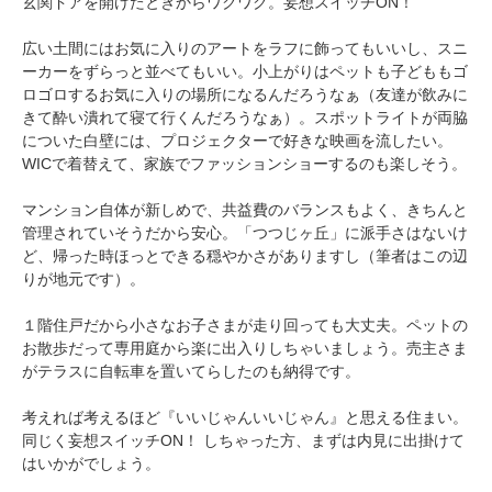
玄関ドアを開けたときからワクワク。妄想スイッチON！
広い土間にはお気に入りのアートをラフに飾ってもいいし、スニ
ーカーをずらっと並べてもいい。小上がりはペットも子どももゴ
ロゴロするお気に入りの場所になるんだろうなぁ（友達が飲みに
きて酔い潰れて寝て行くんだろうなぁ）。スポットライトが両脇
についた白壁には、プロジェクターで好きな映画を流したい。
WICで着替えて、家族でファッションショーするのも楽しそう。
マンション自体が新しめで、共益費のバランスもよく、きちんと
管理されていそうだから安心。「つつじヶ丘」に派手さはないけ
ど、帰った時ほっとできる穏やかさがありますし（筆者はこの辺
りが地元です）。
１階住戸だから小さなお子さまが走り回っても大丈夫。ペットの
お散歩だって専用庭から楽に出入りしちゃいましょう。売主さま
がテラスに自転車を置いてらしたのも納得です。
考えれば考えるほど『いいじゃんいいじゃん』と思える住まい。
同じく妄想スイッチON！ しちゃった方、まずは内見に出掛けて
はいかがでしょう。