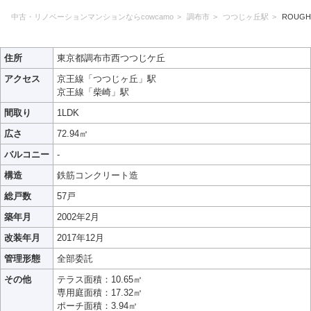
中古・リノベーションマンションならcowcamo
調布市
つつじヶ丘駅
ROUGH
住所
東京都調布市西つつじケ丘
アクセス
京王線「つつじヶ丘」駅
京王線「柴崎」駅
間取り
1LDK
広さ
72.94㎡
バルコニー
-
構造
鉄筋コンクリート造
総戸数
57戸
築年月
2002年2月
改装年月
2017年12月
管理形態
全部委託
その他
テラス面積：10.65㎡
専用庭面積：17.32㎡
ポーチ面積：3.94㎡