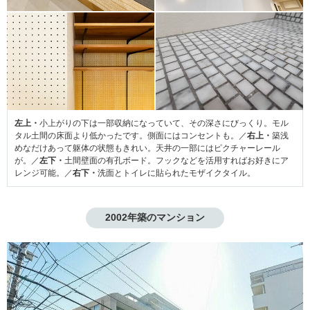
左上・
小上がりの下は一部収納になっていて、その深さにびっくり。モル
タル土間の床面より低かったです。側面にはコンセントも。／
右上・
築浅
めなだけあって躯体の状態もきれい。天井の一部にはピクチャーレール
が。／
左下・
土間壁面の有孔ボード。フックなどを活用すればお好きにア
レンジ可能。／
右下・
洗面とトイレに貼られたモザイクタイル。
2002年築のマンション