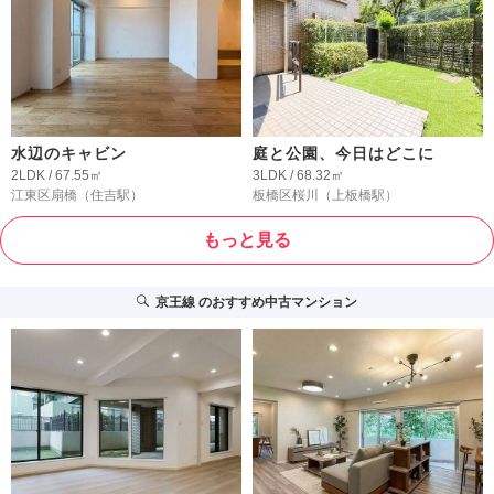
水辺のキャビン
庭と公園、今日はどこに
2LDK / 67.55㎡
3LDK / 68.32㎡
江東区扇橋
（住吉駅）
板橋区桜川
（上板橋駅）
もっと見る
京王線
のおすすめ中古マンション