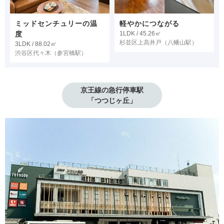
ミッドセンチュリーの温
軽やかにつながる
度
1LDK / 45.26㎡
杉並区上高井戸
（八幡山駅）
3LDK / 88.02㎡
渋谷区代々木
（参宮橋駅）
京王線の急行停車駅

「つつじヶ丘」