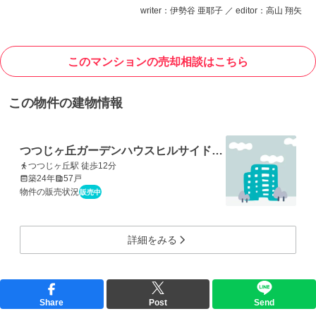
writer：伊勢谷 亜耶子 ／ editor：高山 翔矢
このマンションの売却相談はこちら
この物件の建物情報
つつじヶ丘ガーデンハウスヒルサイドレジデンス
つつじヶ丘駅 徒歩12分
築24年
57戸
物件の販売状況
販売中
詳細をみる
Share
Post
Send