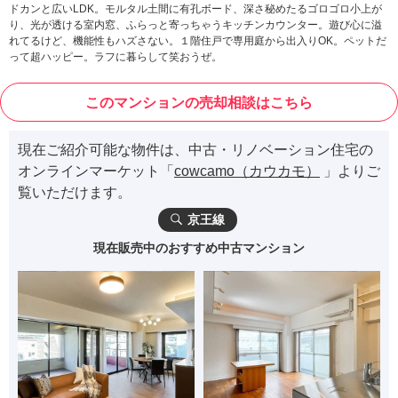
ドカンと広いLDK。モルタル土間に有孔ボード、深さ秘めたるゴロゴロ小上が
り、光が透ける室内窓、ふらっと寄っちゃうキッチンカウンター。遊び心に溢
れてるけど、機能性もハズさない。１階住戸で専用庭から出入りOK。ペットだ
って超ハッピー。ラフに暮らして笑おうぜ。
このマンションの売却相談はこちら
現在ご紹介可能な物件は、中古・リノベーション住宅の
オンラインマーケット「
cowcamo（カウカモ）
」よりご
覧いただけます。
京王線
現在販売中のおすすめ中古マンション