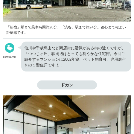
「新宿」駅まで乗車時間約20分、「渋谷」駅まで約24分。都心まで程よい
距離感です。
仙川や千歳烏山など商店街に活気がある街の近くですが、
「つつじヶ丘」駅周辺はとっても穏やかな住宅街。今回ご
cowcamo
紹介するマンションは2002年築、ペット飼育可、専用庭付
きの１階住戸ですよ！
ドカン