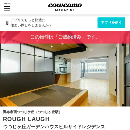
MENU
アプリでもっと快適に
📱
アプリを使う
住まい探しをしませんか？
この物件は「ご成約済み」です。
調布市西つつじケ丘（つつじヶ丘駅）
ROUGH LAUGH
つつじヶ丘ガーデンハウスヒルサイドレジデンス