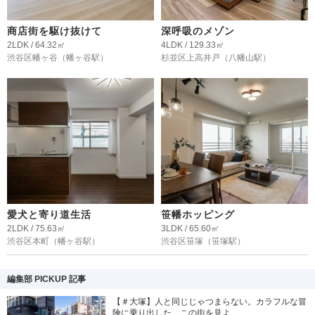
商店街を駆け抜けて
深呼吸のメゾン
2LDK / 64.32㎡
4LDK / 129.33㎡
渋谷区幡ヶ谷
（幡ヶ谷駅）
杉並区上高井戸
（八幡山駅）
愛犬と寄り道生活
笹幡ホッピング
2LDK / 75.63㎡
3LDK / 65.60㎡
渋谷区本町
（幡ヶ谷駅）
渋谷区笹塚
（笹塚駅）
編集部 PICKUP 記事
【＃大塚】人と同じじゃつまらない。カラフルな冒
険に乗り出した、この街を見よ