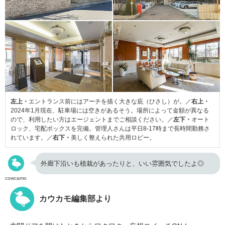
左上・
エントランス前にはアーチを描く大きな庇（ひさし）が。／
右上・
2024年1月現在、駐車場には空きがあるそう。場所によって金額が異なる
ので、利用したい方はエージェントまでご相談ください。／
左下・
オート
ロック、宅配ボックスを完備。管理人さんは平日8-17時まで長時間勤務さ
れています。／
右下・
美しく整えられた共用ロビー。
外廊下沿いも植栽があったりと、いい雰囲気でしたよ◎
cowcamo
カウカモ編集部より