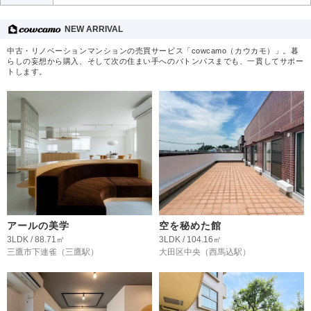
NEW ARRIVAL
中古・リノベーションマンションの売買サービス「cowcamo（カウカモ）」。暮
らしの妄想から購入、そして次の住まい手へのバトンパスまでも、一貫してサポー
トします。
アールの美学
空を秘めた館
3LDK / 88.71㎡
3LDK / 104.16㎡
三鷹市下連雀
（三鷹駅）
大田区中央
（西馬込駅）