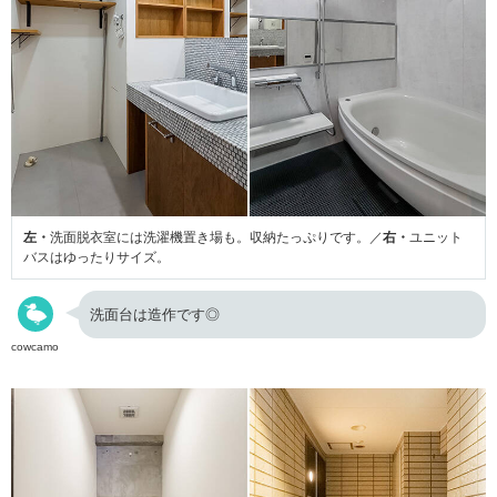
左・
洗面脱衣室には洗濯機置き場も。収納たっぷりです。／
右・
ユニット
バスはゆったりサイズ。
洗面台は造作です◎
cowcamo