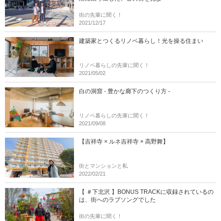
街の先輩に聞く！
2021/12/17
建築家とつくるリノベ暮らし！光を操る住まい
リノベ暮らしの先輩に聞く！
2021/05/02
白の洞窟 - 豊かな廊下のつくり方 -
リノベ暮らしの先輩に聞く！
2021/09/08
【吉祥寺 × ルネ吉祥寺 × 高野舞】
街とマンションと私
2022/02/21
【 ＃下北沢 】BONUS TRACKに収録されているの
は、街へのラブソングでした
街の先輩に聞く！