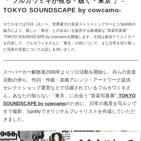
「 フルカワミキが視る・聴く・東京 」 -
TOKYO SOUNDSCAPE by cowcamo-
カウカモでは7/24（火）〜、世界最大の音楽ストリーミングサービスSpotifyの
協力により、新しい「東京」との出会いを提供する新感覚な “音楽写真展”
TOKYO SOUNDSCAPE by cowcamoを開催します。今回は参加クリエイター
を代表して、フルカワミキさんに「東京」の街について、また日常を切り取っ
た写真や音楽についてお話しを伺いました。
スーパーカー解散後2006年よりソロ活動を開始し、自らの音楽
活動の傍ら、作詞・作曲・楽曲アレンジ・アートワーク提供、
セレクトショップ運営などで活躍されているフルカワミキさ
ん。あなたの知らない「東京」に出会う “音楽写真展”
TOKYO
SOUNDSCAPE by cowcamo
のために、日常の風景を写ルンで
すで撮影、Spotifyでオリジナルプレイリストを作成していただ
きました。