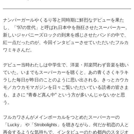
ナンバーガールやくるり等と同時期に鮮烈なデビューを果た
し、「’97の世代」と呼ばれ日本中を熱狂させたスーパーカー。
新しいジャパニーズロックの到来を感じさせたバンドの中で、
紅一点だったのが、今回インタビューさせていただいたフルカ
ワミキさんだ。
デビュー当時わたしは中学生で、洋楽・邦楽問わず音楽を聴い
ていた。いまでもスーパーカーを聴くと、あの青くさくキラキ
ラした毎日が昨日のことのように思い出される。きっとカウカ
モ／カウカモマガジンを日々ご覧いただいている読者の皆さま
も、まさに “青春ど真ん中” という方が多いんじゃないかと思
う。
フルカワさんがメインボーカルをつとめたスーパーカーの
「Lucky」 や「Strobolights」を聴きながら、何だか初恋の人と
再会するような気持ちで、インタビューのため都内のスタジオ