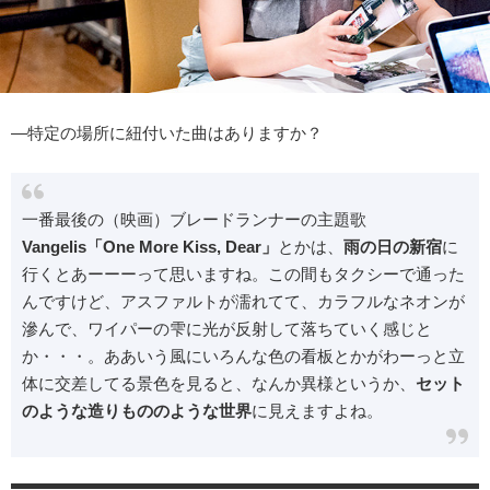
―特定の場所に紐付いた曲はありますか？
一番最後の（映画）ブレードランナーの主題歌
Vangelis「One More Kiss, Dear」
とかは、
雨の日の新宿
に
行くとあーーーって思いますね。この間もタクシーで通った
んですけど、アスファルトが濡れてて、カラフルなネオンが
滲んで、ワイパーの雫に光が反射して落ちていく感じと
か・・・。ああいう風にいろんな色の看板とかがわーっと立
体に交差してる景色を見ると、なんか異様というか、
セット
のような造りもののような世界
に見えますよね。