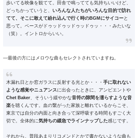
歩いてる映像を観てて。田舎で鳴ってても気持ちいいけど、
どっちかっていうと、
いろんな人たちがいろんな目的で訪れ
てて、そこに敢えて紛れ込んで行く時のBGMにサイコー
と
思って。ベースがドゥッドゥッドゥッドゥッ・・・みたいな
（笑）。イントロからいい。
―最後の方にはメロウな曲もセレクトされていますね。
木漏れ日とか窓ガラスに反射する光とか・・・
手に取れない
ような感覚やニュアンス
に出会ったときに、アンビエントや
Chet Baker
、そういう緩やかな
音符の隙間を濡らすような音
楽
を聴くんです。血の繋がった家族と離れているからこそ、
東京では自分の内面と向き合って深呼吸する時間もすごく大
切で。全体的に
気持ちの緩急でラインナップした
感じです。
それから、普段あまりリコメンドとかで書かないような曲も