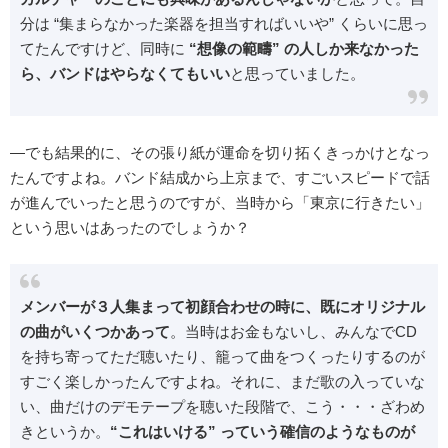
分は “集まらなかった楽器を担当すればいいや” くらいに思っ
てたんですけど、同時に
“想像の範疇” の人しか来なかった
ら、バンドはやらなくてもいい
と思っていました。
―でも結果的に、その張り紙が運命を切り拓くきっかけとなっ
たんですよね。バンド結成から上京まで、すごいスピードで話
が進んでいったと思うのですが、当時から「東京に行きたい」
という思いはあったのでしょうか？
メンバーが３人集まって初顔合わせの時に、既にオリジナル
の曲がいくつかあって
。当時はお金もないし、みんなでCD
を持ち寄ってただ聴いたり、籠って曲をつくったりするのが
すごく楽しかったんですよね。それに、まだ歌の入っていな
い、曲だけのデモテープを聴いた段階で、こう・・・ざわめ
きというか。
“これはいける” っていう確信のようなものが