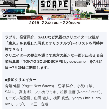
ラブリ、窪塚洋介、SALUなど気鋭のクリエイター12組が
「東京」を表現した写真とオリジナルプレイリストを同時体
験できる！
クリエイターの視点を通じて東京の新たな一面と出会える音
楽写真展「TOKYO SOUNDSCAPE by cowcamo」を7月24
日〜7月29日に開催します。
■参加クリエイター
角舘 健悟 (Yogee New Waves)、窪塚 洋介、小見山 峻、
SALU、 高山 都、フルカワミキ、松坂 生麻 (Name./urself )、
モーガン茉愛羅、山田 健人、横田 真悠、yoppy (little sunny
bite)、ラブリ ※五十音順