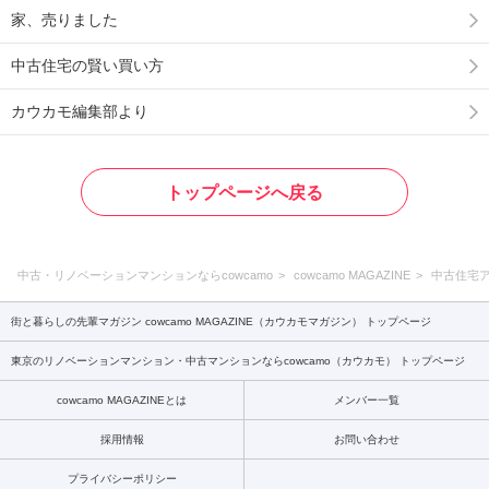
家、売りました
中古住宅の賢い買い方
カウカモ編集部より
トップページへ戻る
中古・リノベーションマンションならcowcamo
cowcamo MAGAZINE
中古住宅
街と暮らしの先輩マガジン cowcamo MAGAZINE（カウカモマガジン） トップページ
東京のリノベーションマンション・中古マンションならcowcamo（カウカモ） トップページ
cowcamo MAGAZINEとは
メンバー一覧
採用情報
お問い合わせ
プライバシーポリシー