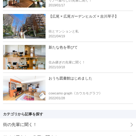
リノベ暮らしの先輩に聞く！
2019/01/17
【広尾 × 広尾ガーデンヒルズ × 吉川琴子】
街とマンションと私
2021/04/19
新たな色を帯びて
住み継ぎの先輩に聞く！
2021/10/18
おうち図書館はじめました
cowcamo graph《カウカモグラフ》
2022/01/28
カテゴリから記事を探す
街の先輩に聞く！