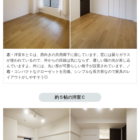
左・
洋室ＢとＣは、西向きの共用廊下に面しています。窓には曇りガラス
が使われているので、外からの目線は気にならず、優しい陽の光が差し込
んでいますよ。外には、丸い形が可愛らしい格子が設置されています。／
右・
コンパクトなクローゼットを完備。シンプルな長方形なので家具のレ
イアウトがしやすそう◎
約５帖の洋室Ｃ