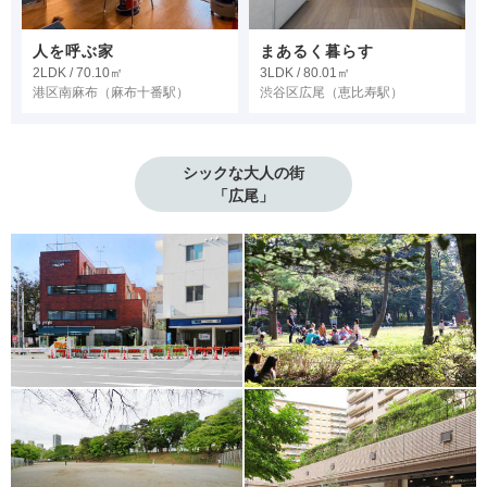
人を呼ぶ家
まあるく暮らす
2LDK / 70.10㎡
3LDK / 80.01㎡
港区南麻布
（麻布十番駅）
渋谷区広尾
（恵比寿駅）
シックな大人の街

「広尾」