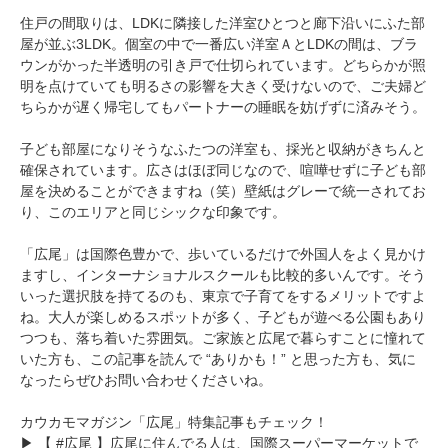
住戸の間取りは、LDKに隣接した洋室ひとつと廊下沿いにふた部
屋が並ぶ3LDK。個室の中で一番広い洋室ＡとLDKの間は、ブラ
ウンがかった半透明の引き戸で仕切られています。どちらかが照
明を点けていても明るさの影響を大きく受けないので、ご夫婦ど
ちらかが遅く帰宅してもパートナーの睡眠を妨げずに済みそう。
子ども部屋になりそうなふたつの洋室も、採光と収納がきちんと
確保されています。広さはほぼ同じなので、喧嘩せずに子ども部
屋を決めることができますね（笑）壁紙はグレーで統一されてお
り、このエリアと同じシックな印象です。
「広尾」は国際色豊かで、歩いているだけで外国人をよく見かけ
ますし、インターナショナルスクールも比較的多いんです。そう
いった選択肢を持てるのも、東京で子育てをするメリットですよ
ね。大人が楽しめるスポットが多く、子どもが遊べる公園もあり
つつも、落ち着いた雰囲気。ご家族と広尾で暮らすことに憧れて
いた方も、この記事を読んで “ありかも！” と思った方も、気に
なったらぜひお問い合わせくださいね。
カウカモマガジン「広尾」特集記事もチェック！
▶
【 #広尾 】広尾に住んでる人は、国際スーパーマーケットで