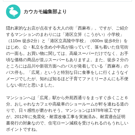
カウカモ編集部より
隠れ家的なお店が点在する大人の街「西麻布」。ですが、ご紹介
するマンションのまわりには「港区立笄（こうがい）小学校」
（110m 徒歩2分）と「港区立高陵中学校」（600m 徒歩8分）を
はじめ、公・私立を含め小中高が揃っていて、落ち着いた住宅街
の一面も。お買い物に関しては、高級スーパーだけでなく、お手
頃な価格の商品が並ぶスーパーもありますよ。また、徒歩２分の
ところには品川や新宿方面へのバスが発着している「西麻布」の
バス停も。「広尾」というと特別な日に食事をしに行くようなイ
メージでしたが、知れば知るほど子育て
ファミリーさんにも不便
しない街だと思いました。
マンションへは「広尾」駅から外苑西通りをまっすぐ歩くこと６
分。おしゃれなカフェや高級車のショールームが軒を連ねる道の
りで、日々感性が磨かれそう。マンションは1978年竣工です
が、2012年に免震化・耐震改修工事を実施済み。耐震適合証明
書発行の対象なので、住宅ローン減税を受けられるのもうれしい
ポイントですね。