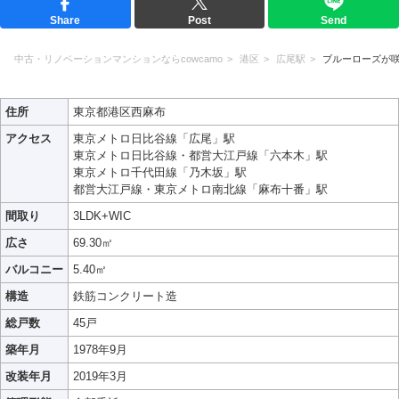
Share
Post
Send
中古・リノベーションマンションならcowcamo
港区
広尾駅
ブルーローズが
住所
東京都港区西麻布
アクセス
東京メトロ日比谷線「広尾」駅
東京メトロ日比谷線・都営大江戸線「六本木」駅
東京メトロ千代田線「乃木坂」駅
都営大江戸線・東京メトロ南北線「麻布十番」駅
間取り
3LDK+WIC
広さ
69.30㎡
バルコニー
5.40㎡
構造
鉄筋コンクリート造
総戸数
45戸
築年月
1978年9月
改装年月
2019年3月