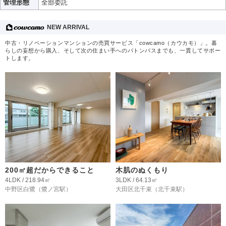
管理形態
全部委託
NEW ARRIVAL
中古・リノベーションマンションの売買サービス「cowcamo（カウカモ）」。暮
らしの妄想から購入、そして次の住まい手へのバトンパスまでも、一貫してサポー
トします。
200㎡超だからできること
木肌のぬくもり
4LDK / 218.94㎡
3LDK / 64.13㎡
中野区白鷺
（鷺ノ宮駅）
大田区北千束
（北千束駅）