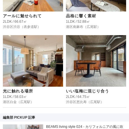
アールに魅せられて
品格に響く素材
2LDK / 66.67㎡
1LDK / 52.88㎡
渋谷区渋谷
（表参道駅）
港区南麻布
（広尾駅）
光に触れる場所
いい塩梅に混じり合う
1LDK / 58.03㎡
2LDK / 64.75㎡
港区白金
（広尾駅）
渋谷区恵比寿
（広尾駅）
編集部 PICKUP 記事
BEAMS living style 024 - カリフォルニアの風に吹