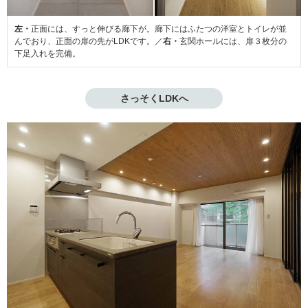
左・
正面には、すっと伸びる廊下が。廊下にはふたつの洋室とトイレが並
んでおり、正面の扉の先がLDKです。／
右・
玄関ホールには、扉３枚分の
下足入れを完備。
さっそくLDKへ