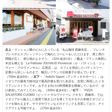
左上・
マンション隣のビルに入っている「丸山珈琲 西麻布店」。フレンチ
プレスやエスプレッソマシンで淹れたコーヒーをいただけます。席と席の
間隔が広く、居心地がよさそう。（32m 徒歩1分）／
右上・
フランス南部に
本店を構える「Le Patissier JOUVAUD Provencal（ル・パティシエ・ジュ
ヴォー・プロヴァンサル） 広尾店」は、カフェを併設したパティスリー。
定番から珍しいものまで、幅広いフランス伝統菓子が並んでいます。
（700m 徒歩9分）／
左下・
「Antichi Sapori（アンティキサポーリ）」は、
イタリアの最有力格付誌で最高評価を受けた名店を、忠実に再現したイタ
リアンレストランです。お子さま向けの料理教室を開催しているので、ぜ
ひ参加してみてくださいね。（300m 徒歩4分）／
右下・
「PIZZA
SALVATORE CUOMO（ピッツァ サルヴァトーレ クオモ） 西麻布」では、
イタリアから輸入した薪窯で焼き上げる薄くてモチモチの本格ナポリピッ
ツァを味わえます。サラダやワインなどのドリンクも充実しており、テイ
クアウトも可能ですよ。（270m 徒歩3分）