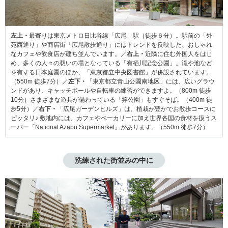
左上・
最寄りは東京メトロ日比谷線「広尾」駅（徒歩６分）。駅前の「外
苑西通り」や商店街「広尾散歩通り」にはトレンドを反映した、おしゃれ
なカフェや飲食店が建ち並んでいます。／
右上・
近隣に住む外国人をはじ
め、多くの人々の憩いの場となっている「有栖川記念公園」。滝や池など
を有する日本庭園のほか、「東京都立中央図書館」が併設されています。
（550m 徒歩7分）／
左下・
「東京都立青山公園南地区」には、広いグラウ
ンドがあり、キャッチボールや自転車の練習ができますよ。（800m 徒歩
10分）さまざまな遊具が備わっている「笄公園」もすぐそば。（400m 徒
歩5分）／
右下・
「広尾ガーデンヒルズ」は、植栽が豊かでお散歩コースに
ピッタリ♪ 敷地内には、カフェやベーカリーに加え世界各国の食材を扱うス
ーパー「National Azabu Supermarket」があります。（550m 徒歩7分）
洗練された街並みの中に