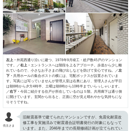
左上・
外苑西通り沿いに建つ、1978年9月竣工・総戸数45戸のマンション
です。／
右上・
エントランスへは階段を上るアプローチ。歩道から少し離
れているので、小さなお子さまの飛び出しなどを防げて安心ですね。／
左
下・
共用ホールの集合ポストの横には、宅配ボックスが設置されていま
す。写真には写っていませんが管理人室は右奥にあり、管理人さんが平日
は朝8時から夕方4時半、土曜は朝8時から10時半までいらっしゃいます。
／
右下・
今回ご紹介する住戸が所在しているのは５階。共用廊下は通り側
に開けています。玄関から出ると、正面に空が見え晴れやかな気持ちにな
りそうですね。
旧耐震基準で建てられたマンションですが、免震化耐震改
修工事を実施済みで耐震適合証明書発行の対象にもなって
売主さま
います。また、2046年までの長期修繕計画が立てられてい