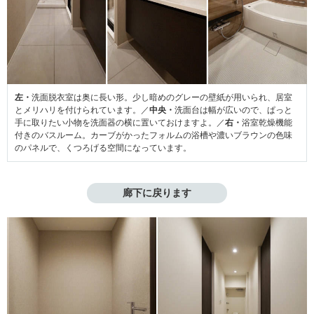
左・
洗面脱衣室は奥に長い形。少し暗めのグレーの壁紙が用いられ、居室
とメリハリを付けられています。／
中央・
洗面台は幅が広いので、ぱっと
手に取りたい小物を洗面器の横に置いておけますよ。／
右・
浴室乾燥機能
付きのバスルーム。カーブがかったフォルムの浴槽や濃いブラウンの色味
のパネルで、くつろげる空間になっています。
廊下に戻ります