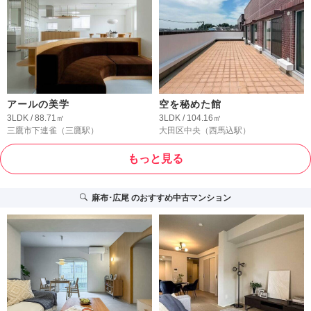
アールの美学
空を秘めた館
3LDK / 88.71㎡
3LDK / 104.16㎡
三鷹市下連雀
（三鷹駅）
大田区中央
（西馬込駅）
もっと見る
麻布･広尾
のおすすめ中古マンション