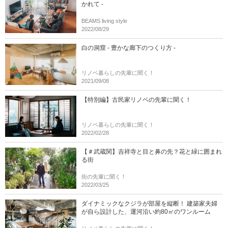
かれて -
BEAMS living style
2022/08/29
白の洞窟 - 豊かな廊下のつくり方 -
リノベ暮らしの先輩に聞く！
2021/09/08
【特別編】古民家リノベの先輩に聞く！
リノベ暮らしの先輩に聞く！
2022/02/28
【＃武蔵関】吉祥寺と目と鼻の先？花と緑に囲まれ
る街
街の先輩に聞く！
2022/03/25
ダイナミックなクジラが部屋を縦断！ 建築家夫婦
が自ら設計した、運河沿い約80㎡のワンルーム