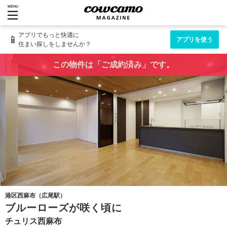
MENU
アプリでもっと快適に
📱
アプリを使う
住まい探しをしませんか？
この物件は「ご成約済み」です。
港区西麻布（広尾駅）
ブルーローズが咲く頃に
チュリス西麻布