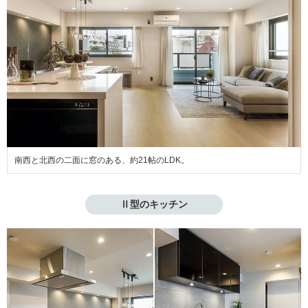
南西と北西の二面に窓のある、約21帖のLDK。
Ⅱ型のキッチン