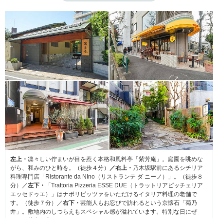
左上・
凛々しい佇まいが目を惹く本格和風料亭「紫芳庵」。庭園を眺めな
がら、和みのひと時を。（徒歩４分）
／右上・
乃木坂駅前にあるシチリア
料理専門店「Ristorante da NIno（リストランテ ダ ニーノ）」。（徒歩８
分）／
左下・
「Trattoria Pizzeria ESSE DUE（トラットリアピッチェリア
エッセドゥエ）」はナポリピッツァをいただけるイタリア料理の老舗で
す。（徒歩７分）／
右下・
芸能人もお忍びで訪れるという京懐石「菊乃
井」。敷地内のしつらえもスペシャル感が溢れています。特別な日にぜ