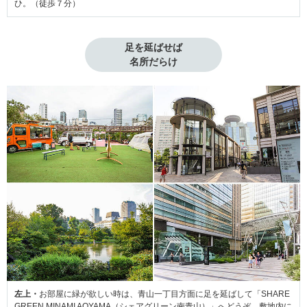
ひ。（徒歩７分）
足を延ばせば

名所だらけ
左上・
お部屋に緑が欲しい時は、青山一丁目方面に足を延ばして「SHARE
GREEN MINAMI AOYAMA（シェアグリーン南青山）」へどうぞ。敷地内に