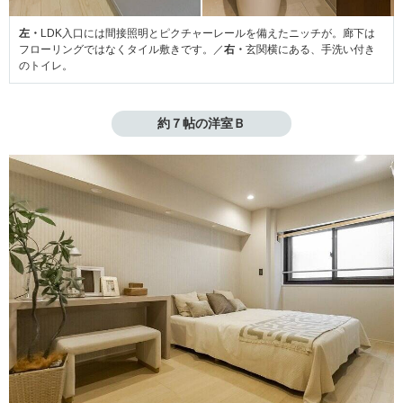
左・
LDK入口には間接照明とピクチャーレールを備えたニッチが。廊下は
フローリングではなくタイル敷きです。／
右・
玄関横にある、手洗い付き
のトイレ。
約７帖の洋室Ｂ