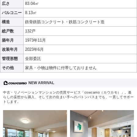
広さ
83.04㎡
バルコニー
8.13㎡
構造
鉄骨鉄筋コンクリート・鉄筋コンクリート造
総戸数
132戸
築年月
1973年11月
改装年月
2023年6月
管理形態
全部委託
その他
家具・小物は物件に付帯しておりません
NEW ARRIVAL
中古・リノベーションマンションの売買サービス「cowcamo（カウカモ）」。暮
らしの妄想から購入、そして次の住まい手へのバトンパスまでも、一貫してサポー
トします。