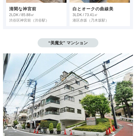
清閑な神宮前
白とオークの曲線美
2LDK / 85.88㎡
3LDK / 73.41㎡
渋谷区神宮前
（渋谷駅）
港区赤坂
（乃木坂駅）
“美魔女” マンション