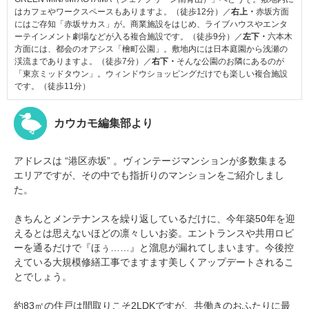
はカフェやワークスペースもありますよ。（徒歩12分）／
右上・
赤坂方面
にはご存知「赤坂サカス」が。商業施設をはじめ、ライブハウスやエンタ
ーテインメント劇場などが入る複合施設です。（徒歩9分）／
左下・
六本木
方面には、都会のオアシス「檜町公園」。敷地内には日本庭園から浅瀬の
渓流までありますよ。（徒歩7分）／
右下・
そんな公園のお隣にあるのが
「東京ミッドタウン」。ウィンドウショッピングだけでも楽しい複合施設
です。（徒歩11分）
カウカモ編集部より
アドレスは “港区赤坂” 。ヴィンテージマンションが多数集まる
エリアですが、その中でも指折りのマンションをご紹介しまし
た。
きちんとメンテナンスを繰り返しているだけに、今年築50年を迎
えるとは思えないほどの凛々しいお姿。エントランスや共用ロビ
ーを通るだけで『ほぅ……』と溜息が漏れてしまいます。今後控
えている大規模修繕工事でますます美しくアップデートされるこ
とでしょう。
約83㎡の住戸は間取りこそ2LDKですが、共働きのおふたりに最