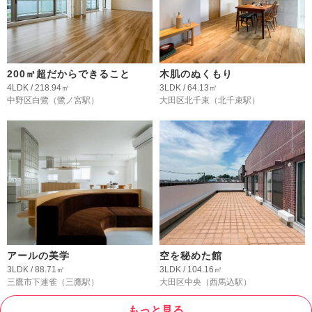
200㎡超だからできること
木肌のぬくもり
4LDK / 218.94㎡
3LDK / 64.13㎡
中野区白鷺
（鷺ノ宮駅）
大田区北千束
（北千束駅）
アールの美学
空を秘めた館
3LDK / 88.71㎡
3LDK / 104.16㎡
三鷹市下連雀
（三鷹駅）
大田区中央
（西馬込駅）
もっと見る