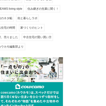
EAMS living style
住み継ぎの先輩に聞く！
街のネタ帖
街と暮らしラボ
名住宅の時間
家づくりのヒント
家、売りました
中古住宅の賢い買い方
カウカモ編集部より