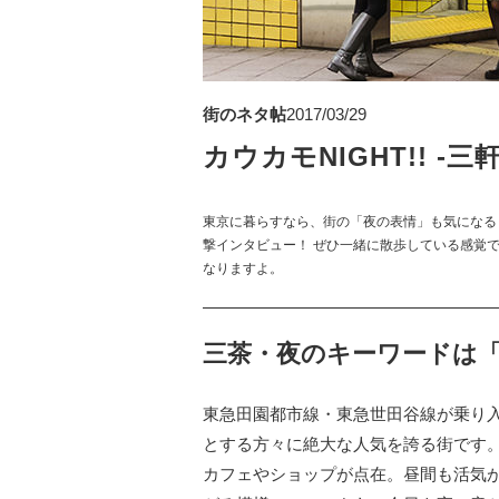
街のネタ帖
2017/03/29
カウカモNIGHT!! -三軒
東京に暮らすなら、街の「夜の表情」も気になる
撃インタビュー！ ぜひ一緒に散歩している感覚で
なりますよ。
三茶・夜のキーワードは
東急田園都市線・東急世田谷線が乗り
とする方々に絶大な人気を誇る街です
カフェやショップが点在。昼間も活気