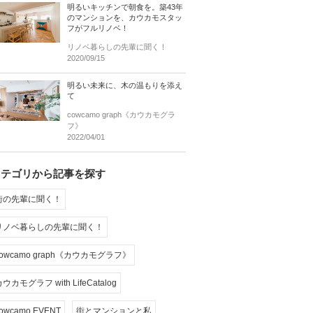
明るいキッチンで朝食を。築43年
のマンションを、カウカモスタッ
フがフルリノベ！
リノベ暮らしの先輩に聞く！
2020/09/15
明るい未来に、木の温もりを添え
て
cowcamo graph《カウカモグラ
フ》
2022/04/01
カテゴリから記事を探す
街の先輩に聞く！
リノベ暮らしの先輩に聞く！
cowcamo graph《カウカモグラフ》
ウカモグラフ with LifeCatalog
owcamo EVENT
街とマンションと私