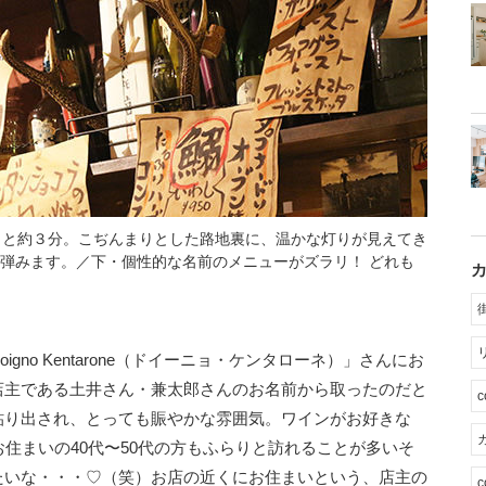
こと約３分。こぢんまりとした路地裏に、温かな灯りが見えてき
弾みます。／下・個性的な名前のメニューがズラリ！ どれも
no Kentarone（ドイーニョ・ケンタローネ）」さんにお
店主である土井さん・兼太郎さんのお名前から取ったのだと
貼り出され、とっても賑やかな雰囲気。ワインがお好きな
カ
お住まいの40代〜50代の方もふらりと訪れることが多いそ
たいな・・・♡（笑）お店の近くにお住まいという、店主の
c