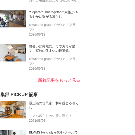
カウカモ編集部より
2026/07/02
“Separate, but together.”家族がゆ
るやかに繋がる暮らし
cowcamo graph《カウカモグラ
フ》
2026/06/19
出会いは突然に。カウカモが描
く、家族の住まいの最適解。
cowcamo graph《カウカモグラ
フ》
2026/05/29
新着記事をもっと見る
集部 PICKUP 記事
最上階の古民家、和を感じる暮ら
し
リノベ暮らしの先輩に聞く！
2021/08/06
BEAMS living style 001 -クールで