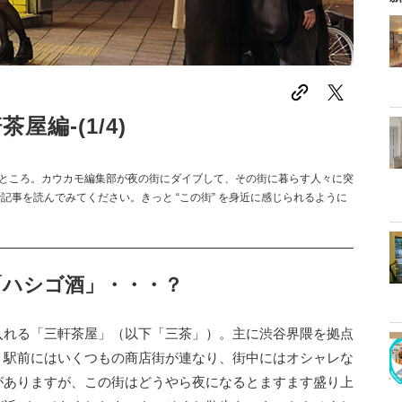
茶屋編-(1/4)
ところ。カウカモ編集部が夜の街にダイブして、その街に暮らす人々に突
記事を読んでみてください。きっと “この街” を身近に感じられるように
「ハシゴ酒」・・・？
入れる「三軒茶屋」（以下「三茶」）。主に渋谷界隈を拠点
。駅前にはいくつもの商店街が連なり、街中にはオシャレな
がありますが、この街はどうやら夜になるとますます盛り上