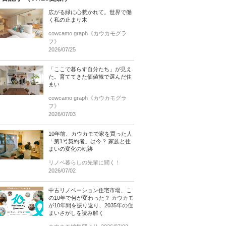
広がる緑に心惹かれて。世界で働
く私の止まり木
cowcamo graph《カウカモグラ
フ》
2026/07/25
「ここで暮らす自分たち」が見え
た。育ててきた価値観で選んだ住
まい
cowcamo graph《カウカモグラ
フ》
2026/07/03
10年前、カウカモで家を買った人
「第1号契約者」は今？ 家族と住
まいの変化の軌跡
リノベ暮らしの先輩に聞く！
2026/07/02
中古リノベーション住宅市場、こ
の10年で何が変わった？ カウカモ
が10年間を振り返り、2035年の住
まいさがしを読み解く