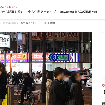
AZINE MENU
リから記事を探す
中古住宅アーカイブ
cowcamo MAGAZINEとは
街のネタ帖
カウカモNIGHT!! -三軒茶屋編-
新