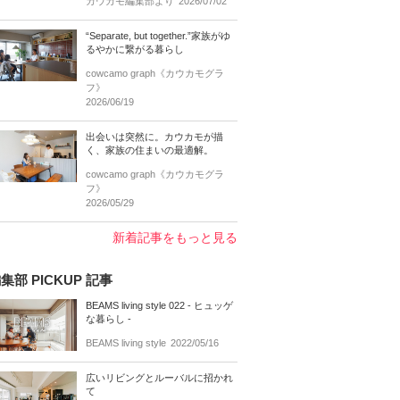
カウカモ編集部より
2026/07/02
“Separate, but together.”家族がゆ
るやかに繋がる暮らし
cowcamo graph《カウカモグラ
フ》
2026/06/19
出会いは突然に。カウカモが描
く、家族の住まいの最適解。
cowcamo graph《カウカモグラ
フ》
2026/05/29
新着記事をもっと見る
集部 PICKUP 記事
BEAMS living style 022 - ヒュッゲ
な暮らし -
BEAMS living style
2022/05/16
広いリビングとルーバルに招かれ
て