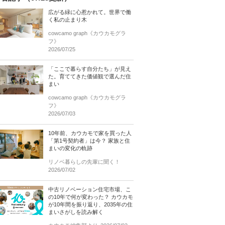
広がる緑に心惹かれて。世界で働
く私の止まり木
cowcamo graph《カウカモグラ
フ》
2026/07/25
「ここで暮らす自分たち」が見え
た。育ててきた価値観で選んだ住
まい
cowcamo graph《カウカモグラ
フ》
2026/07/03
10年前、カウカモで家を買った人
「第1号契約者」は今？ 家族と住
まいの変化の軌跡
リノベ暮らしの先輩に聞く！
2026/07/02
中古リノベーション住宅市場、こ
の10年で何が変わった？ カウカモ
が10年間を振り返り、2035年の住
まいさがしを読み解く