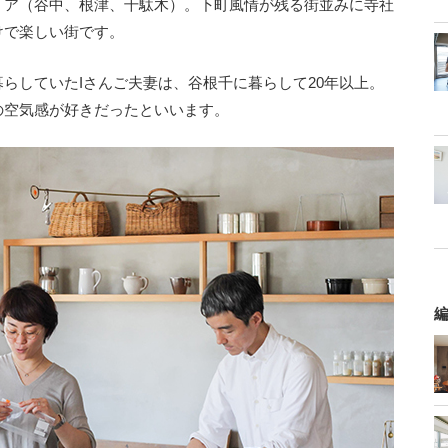
リア（谷中、根津、千駄木）。下町風情が残る街並みに寺社
けで楽しい街です。
らしていたIさんご夫妻は、谷根千に暮らして20年以上。
の空気感が好きだったといいます。
編