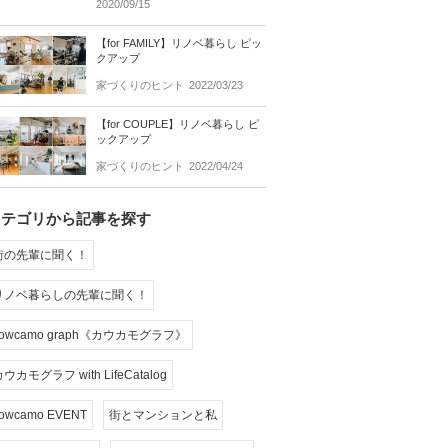
2020/09/15
【for FAMILY】リノベ暮らし ピッ
クアップ
家づくりのヒント
2022/03/23
【for COUPLE】リノベ暮らし ピ
ックアップ
家づくりのヒント
2022/04/24
カテゴリから記事を探す
街の先輩に聞く！
リノベ暮らしの先輩に聞く！
cowcamo graph《カウカモグラフ》
ウカモグラフ with LifeCatalog
owcamo EVENT
街とマンションと私