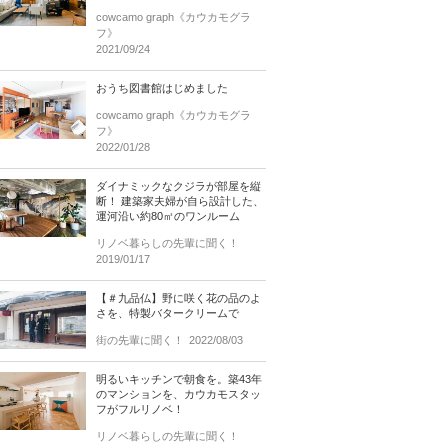
cowcamo graph《カウカモグラ
フ》
2021/09/24
おうち図書館はじめました
cowcamo graph《カウカモグラ
フ》
2022/01/28
ダイナミックなクジラが部屋を縦
断！ 建築家夫婦が自ら設計した、
運河沿い約80㎡のワンルーム
リノベ暮らしの先輩に聞く！
2019/01/17
【＃九品仏】野に咲く花の品のよ
さを、特製バタークリームで
街の先輩に聞く！
2022/08/03
明るいキッチンで朝食を。築43年
のマンションを、カウカモスタッ
フがフルリノベ！
リノベ暮らしの先輩に聞く！