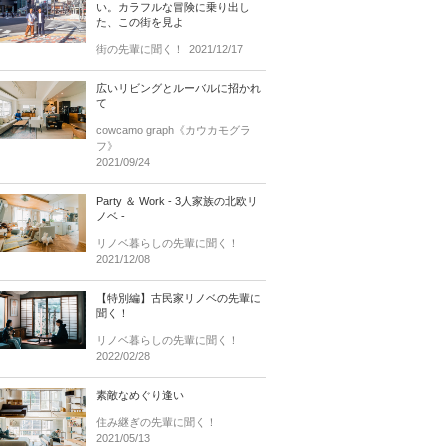
い。カラフルな冒険に乗り出し
た、この街を見よ
街の先輩に聞く！
2021/12/17
広いリビングとルーバルに招かれ
て
cowcamo graph《カウカモグラ
フ》
2021/09/24
Party ＆ Work - 3人家族の北欧リ
ノベ -
リノベ暮らしの先輩に聞く！
2021/12/08
【特別編】古民家リノベの先輩に
聞く！
リノベ暮らしの先輩に聞く！
2022/02/28
素敵なめぐり逢い
住み継ぎの先輩に聞く！
2021/05/13