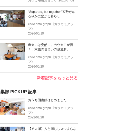
カウカモ編集部より
2026/07/02
“Separate, but together.”家族がゆ
るやかに繋がる暮らし
cowcamo graph《カウカモグラ
フ》
2026/06/19
出会いは突然に。カウカモが描
く、家族の住まいの最適解。
cowcamo graph《カウカモグラ
フ》
2026/05/29
新着記事をもっと見る
集部 PICKUP 記事
おうち図書館はじめました
cowcamo graph《カウカモグラ
フ》
2022/01/28
【＃大塚】人と同じじゃつまらな