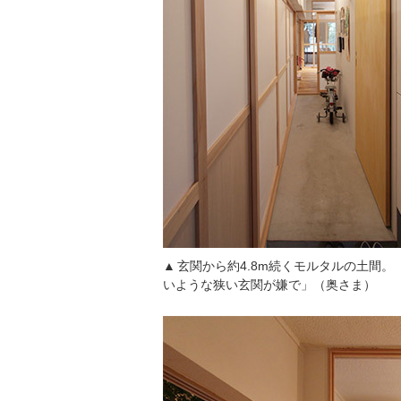
玄関から約4.8m続くモルタルの土間
いような狭い玄関が嫌で」（奥さま）