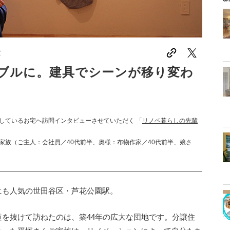
2
ブルに。建具でシーンが移り変わ
しているお宅へ訪問インタビューさせていただく 「
リノベ暮らしの先輩
家族（ご主人：会社員／40代前半、奥様：布物作家／40代前半、娘さ
にも人気の世田谷区・芦花公園駅。
を抜けて訪ねたのは、築44年の広大な団地です。分譲住