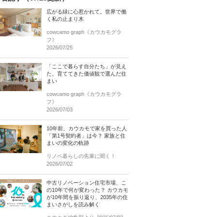
広がる緑に心惹かれて。世界で働
く私の止まり木
cowcamo graph《カウカモグラ
フ》
2026/07/25
「ここで暮らす自分たち」が見え
た。育ててきた価値観で選んだ住
まい
cowcamo graph《カウカモグラ
フ》
2026/07/03
10年前、カウカモで家を買った人
「第1号契約者」は今？ 家族と住
まいの変化の軌跡
リノベ暮らしの先輩に聞く！
2026/07/02
中古リノベーション住宅市場、こ
の10年で何が変わった？ カウカモ
が10年間を振り返り、2035年の住
まいさがしを読み解く