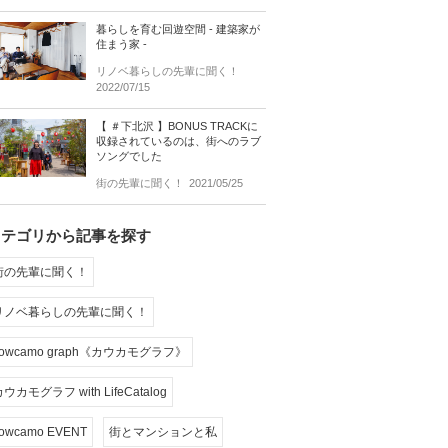
暮らしを育む回遊空間 - 建築家が
住まう家 -
リノベ暮らしの先輩に聞く！
2022/07/15
【 ＃下北沢 】BONUS TRACKに
収録されているのは、街へのラブ
ソングでした
街の先輩に聞く！
2021/05/25
カテゴリから記事を探す
街の先輩に聞く！
リノベ暮らしの先輩に聞く！
cowcamo graph《カウカモグラフ》
ウカモグラフ with LifeCatalog
owcamo EVENT
街とマンションと私