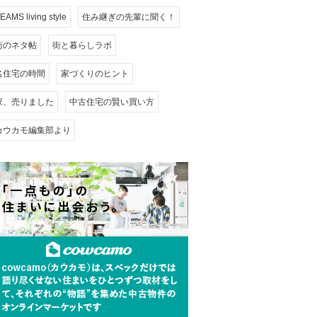
EAMS living style
住み継ぎの先輩に聞く！
街のネタ帖
街と暮らしラボ
名住宅の時間
家づくりのヒント
家、売りました
中古住宅の賢い買い方
カウカモ編集部より