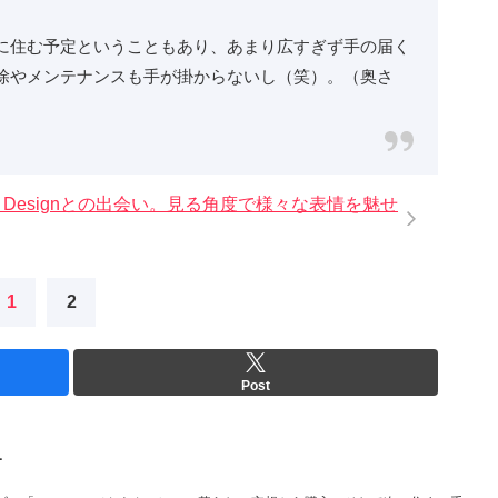
に住む予定ということもあり、あまり広すぎず手の届く
除やメンテナンスも手が掛からないし（笑）。（奥さ
 Designとの出会い。見る角度で様々な表情を魅せ
1
2
Post
L