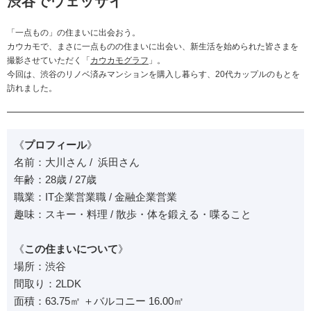
渋谷でウェッサイ
「一点もの」の住まいに出会おう。
カウカモで、まさに一点ものの住まいに出会い、新生活を始められた皆さまを
撮影させていただく「
カウカモグラフ
」。
今回は、渋谷のリノベ済みマンションを購入し暮らす、20代カップルのもとを
訪れました。
《
プロフィール
》
名前：大川さん / 浜田さん
年齢：28歳 / 27歳
職業：IT企業営業職 / 金融企業営業
趣味：スキー・料理 / 散歩・体を鍛える・喋ること
《
この住まいについて
》
場所：渋谷
間取り：2LDK
面積：63.75㎡ ＋バルコニー 16.00㎡