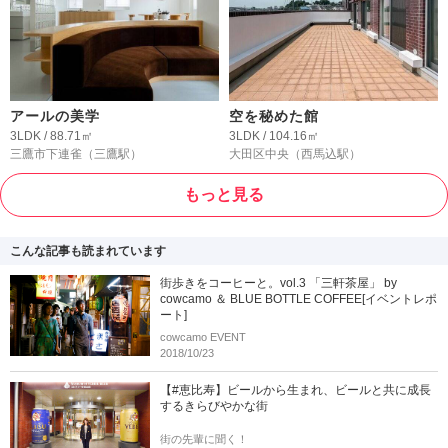
アールの美学
空を秘めた館
3LDK / 88.71㎡
3LDK / 104.16㎡
三鷹市下連雀
（三鷹駅）
大田区中央
（西馬込駅）
もっと見る
こんな記事も読まれています
街歩きをコーヒーと。vol.3 「三軒茶屋」 by
cowcamo ＆ BLUE BOTTLE COFFEE[イベントレポ
ート]
cowcamo EVENT
2018/10/23
【#恵比寿】ビールから生まれ、ビールと共に成長
するきらびやかな街
街の先輩に聞く！