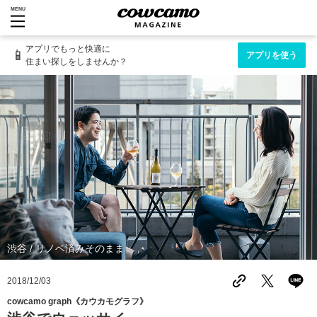
MENU
アプリでもっと快適に
📱
アプリを使う
住まい探しをしませんか？
渋谷 / リノベ済みそのまま
2018/12/03
cowcamo graph《カウカモグラフ》