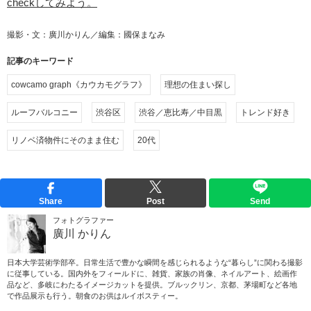
checkしてみよう。
撮影・文：廣川かりん／編集：國保まなみ
記事のキーワード
cowcamo graph《カウカモグラフ》
理想の住まい探し
ルーフバルコニー
渋谷区
渋谷／恵比寿／中目黒
トレンド好き
リノベ済物件にそのまま住む
20代
Share
Post
Send
フォトグラファー
廣川 かりん
日本大学芸術学部卒。日常生活で豊かな瞬間を感じられるような“暮らし”に関わる撮影
に従事している。国内外をフィールドに、雑貨、家族の肖像、ネイルアート、絵画作
品など、多岐にわたるイメージカットを提供。ブルックリン、京都、茅場町など各地
で作品展示も行う。朝食のお供はルイボスティー。