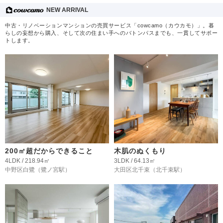
NEW ARRIVAL
中古・リノベーションマンションの売買サービス「cowcamo（カウカモ）」。暮
らしの妄想から購入、そして次の住まい手へのバトンパスまでも、一貫してサポー
トします。
200㎡超だからできること
木肌のぬくもり
4LDK / 218.94㎡
3LDK / 64.13㎡
中野区白鷺
（鷺ノ宮駅）
大田区北千束
（北千束駅）