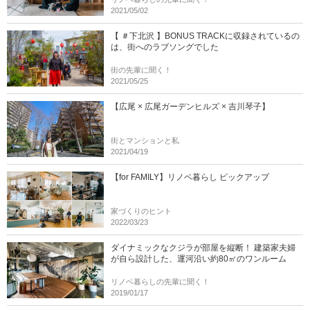
2021/05/02
【 ＃下北沢 】BONUS TRACKに収録されているの
は、街へのラブソングでした
街の先輩に聞く！
2021/05/25
【広尾 × 広尾ガーデンヒルズ × 吉川琴子】
街とマンションと私
2021/04/19
【for FAMILY】リノベ暮らし ピックアップ
家づくりのヒント
2022/03/23
ダイナミックなクジラが部屋を縦断！ 建築家夫婦
が自ら設計した、運河沿い約80㎡のワンルーム
リノベ暮らしの先輩に聞く！
2019/01/17