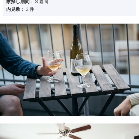
家探し期間
：３週間
内見数
：３件