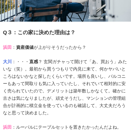
Q３：この家に決めた理由は？
浜田
：
資産価値
が上がりそうだったから？
大川
：・・・
直感
？ 玄関ガチャって開けて「あ、買おう」みた
いな（笑）。最初から買うつもりで内見に来て、何かヤバいと
ころはないかなと探したくらいです。場所も良いし、バルコニ
ーもあって間取りも気に入っていたし、それでいて相対的に安
く売られていたので。デメリットは築年数しかなくて。確かに
古さは気になりましたが、頑丈そうだし、マンションの管理組
合が計画的に積立金を使っているのも確認して、大丈夫だろう
なと思って決めました。
浜田
：ルーバルにテーブルセットを置きたかったんだよね。