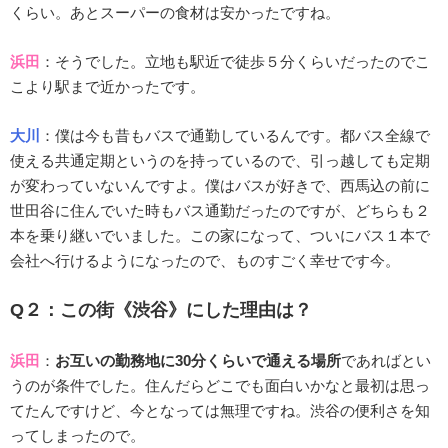
くらい。あとスーパーの食材は安かったですね。
浜田
：そうでした。立地も駅近で徒歩５分くらいだったのでこ
こより駅まで近かったです。
大川
：僕は今も昔もバスで通勤しているんです。都バス全線で
使える共通定期というのを持っているので、引っ越しても定期
が変わっていないんですよ。僕はバスが好きで、西馬込の前に
世田谷に住んでいた時もバス通勤だったのですが、どちらも２
本を乗り継いでいました。この家になって、ついにバス１本で
会社へ行けるようになったので、ものすごく幸せです今。
Q２：この街《渋谷》にした理由は？
浜田
：
お互いの勤務地に30分くらいで通える場所
であればとい
うのが条件でした。住んだらどこでも面白いかなと最初は思っ
てたんですけど、今となっては無理ですね。渋谷の便利さを知
ってしまったので。