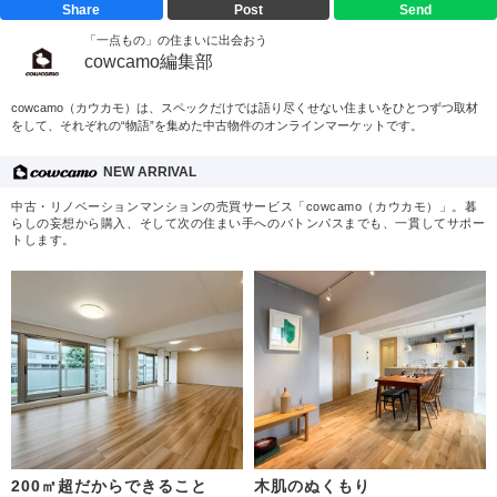
Share
Post
Send
「一点もの」の住まいに出会おう
cowcamo編集部
cowcamo（カウカモ）は、スペックだけでは語り尽くせない住まいをひとつずつ取材
をして、それぞれの“物語”を集めた中古物件のオンラインマーケットです。
NEW ARRIVAL
中古・リノベーションマンションの売買サービス「cowcamo（カウカモ）」。暮
らしの妄想から購入、そして次の住まい手へのバトンパスまでも、一貫してサポー
トします。
200㎡超だからできること
木肌のぬくもり