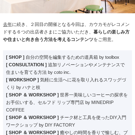
去年
に続き、２回目の開催となる今回は、カウカモがレコメン
ドする６つの出店者さまにご協力いただき、
暮らしの楽しみ方
や住まいと向き合う方法を考えるコンテンツ
をご用意。
[ SHOP ]
自分の空間を編集するための道具箱 by toolbox
[ CONSULTATION ]
追加リノベーションやメンテナンスで
住まいを育てる方法 by coto inc.
[ WORKSHOP ]
気軽に生活へに花を取り入れるスワッグづ
くり by ハナと枝
[ SHOP ＆ WORKSHOP ]
世界一美味しいコーヒーの探求を
お手伝いする、セルフド リップ専門店 by MINEDRIP
COFFEE
[ SHOP ＆ WORKSHOP ]
チーク材と工具を使ったDIY入門
ワークショップ by DIY FACTORY
[ SHOP ＆ WORKSHOP ]
癒やしの時間を香りで愉しむ、ブ