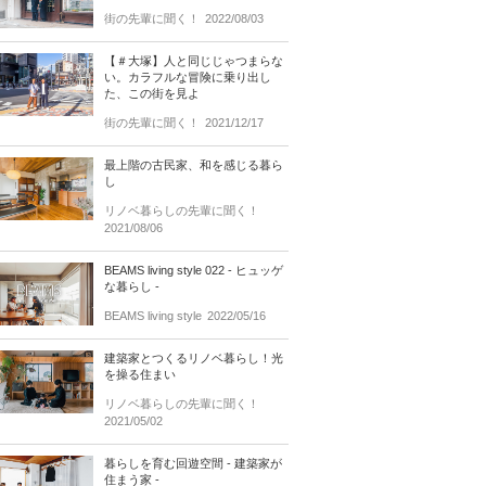
街の先輩に聞く！
2022/08/03
【＃大塚】人と同じじゃつまらな
い。カラフルな冒険に乗り出し
た、この街を見よ
街の先輩に聞く！
2021/12/17
最上階の古民家、和を感じる暮ら
し
リノベ暮らしの先輩に聞く！
2021/08/06
BEAMS living style 022 - ヒュッゲ
な暮らし -
BEAMS living style
2022/05/16
建築家とつくるリノベ暮らし！光
を操る住まい
リノベ暮らしの先輩に聞く！
2021/05/02
暮らしを育む回遊空間 - 建築家が
住まう家 -