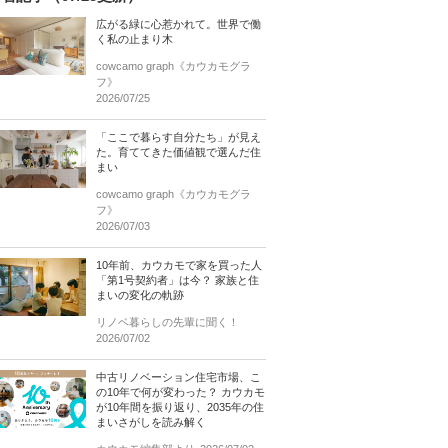
広がる緑に心惹かれて。世界で働
く私の止まり木
cowcamo graph《カウカモグラ
フ》
2026/07/25
「ここで暮らす自分たち」が見え
た。育ててきた価値観で選んだ住
まい
cowcamo graph《カウカモグラ
フ》
2026/07/03
10年前、カウカモで家を買った人
「第1号契約者」は今？ 家族と住
まいの変化の軌跡
リノベ暮らしの先輩に聞く！
2026/07/02
中古リノベーション住宅市場、こ
の10年で何が変わった？ カウカモ
が10年間を振り返り、2035年の住
まいさがしを読み解く