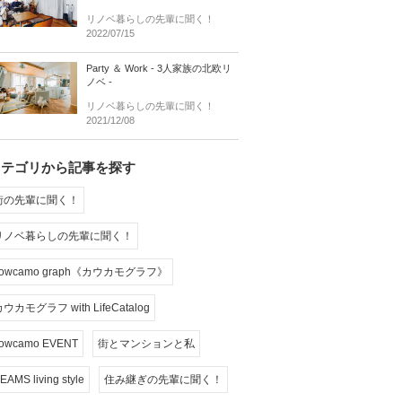
リノベ暮らしの先輩に聞く！
2022/07/15
Party ＆ Work - 3人家族の北欧リ
ノベ -
リノベ暮らしの先輩に聞く！
2021/12/08
カテゴリから記事を探す
街の先輩に聞く！
リノベ暮らしの先輩に聞く！
cowcamo graph《カウカモグラフ》
ウカモグラフ with LifeCatalog
owcamo EVENT
街とマンションと私
EAMS living style
住み継ぎの先輩に聞く！