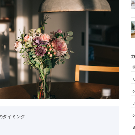
カ
c
のタイミング
B