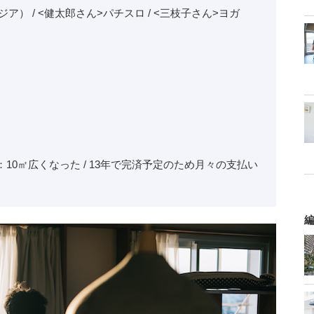
） / <健太郎さん>パチスロ / <三枝子さん>ヨガ
0㎡広くなった / 13年で完済予定のため月々の支払い
編