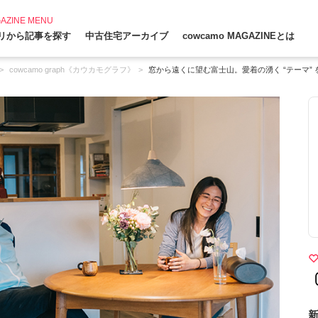
AZINE MENU
リから記事を探す
中古住宅アーカイブ
cowcamo MAGAZINEとは
cowcamo graph《カウカモグラフ》
窓から遠くに望む富士山。愛着の湧く “テーマ” 
新