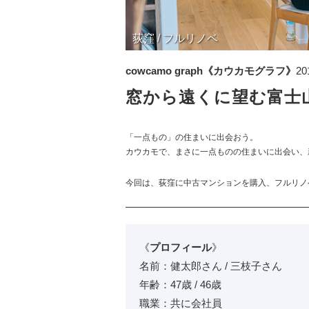
荻窪 / フルリノベ
cowcamo graph《カウカモグラフ》
20
窓から遠くに望む富士山
「一点もの」の住まいに出会おう。
カウカモで、まさに一点ものの住まいに出会い、
今回は、荻窪に中古マンションを購入、フルリノ
《
プロフィール
》
名前：健太郎さん / 三枝子さん
年齢：47歳 / 46歳
職業：共に会社員