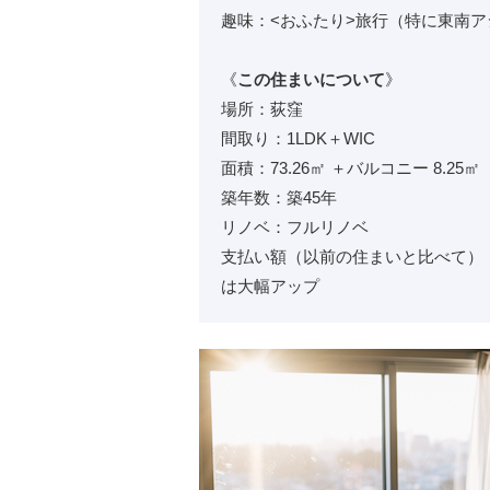
趣味：<おふたり>旅行（特に東南アジア
《
この住まいについて
》
場所：荻窪
間取り：1LDK＋WIC
面積：73.26㎡ ＋バルコニー 8.25㎡
築年数：築45年
リノベ：フルリノベ
支払い額（以前の住まいと比べて）：1
は大幅アップ