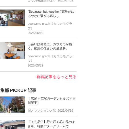
カウカモ編集部より
2026/07/02
“Separate, but together.”家族がゆ
るやかに繋がる暮らし
cowcamo graph《カウカモグラ
フ》
2026/06/19
出会いは突然に。カウカモが描
く、家族の住まいの最適解。
cowcamo graph《カウカモグラ
フ》
2026/05/29
新着記事をもっと見る
集部 PICKUP 記事
【広尾 × 広尾ガーデンヒルズ × 吉
川琴子】
街とマンションと私
2021/04/19
【＃九品仏】野に咲く花の品のよ
さを、特製バタークリームで