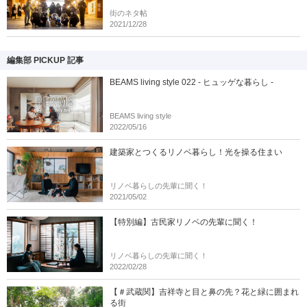
街のネタ帖
2021/12/28
編集部 PICKUP 記事
BEAMS living style 022 - ヒュッゲな暮らし -
BEAMS living style
2022/05/16
建築家とつくるリノベ暮らし！光を操る住まい
リノベ暮らしの先輩に聞く！
2021/05/02
【特別編】古民家リノベの先輩に聞く！
リノベ暮らしの先輩に聞く！
2022/02/28
【＃武蔵関】吉祥寺と目と鼻の先？花と緑に囲まれ
る街