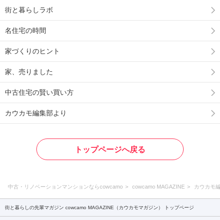
街と暮らしラボ
名住宅の時間
家づくりのヒント
家、売りました
中古住宅の賢い買い方
カウカモ編集部より
トップページへ戻る
中古・リノベーションマンションならcowcamo
cowcamo MAGAZINE
カウカモ
街と暮らしの先輩マガジン cowcamo MAGAZINE（カウカモマガジン） トップページ