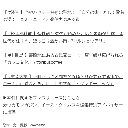
【 #経堂 】今やパクチー好きの聖地！ 「自分の街」として愛着
の湧く、コミュニティと発信力のある街
【 #松陰神社前 】個性的な30代が始めたお店と老舗が共存。４
世代が住まう、ほっこり温かい街 / #マルショウアリク
【 #中目黒 】裏路地にある古民家コーヒー店で繰り広げられる
「カフェ文化」 / #onibuscoffee
【 #学芸大学 】下町らしさと精神的なゆとりが共存する街で。
ローカルに愛されるお店、北海道産「ヒグマドーナッツ」
▶︎本件に関するプレスリリースはこちら
カウカモマガジン、イーストタイムズを編集特別アドバイザー
に招聘
取材・文・撮影：cowcamo