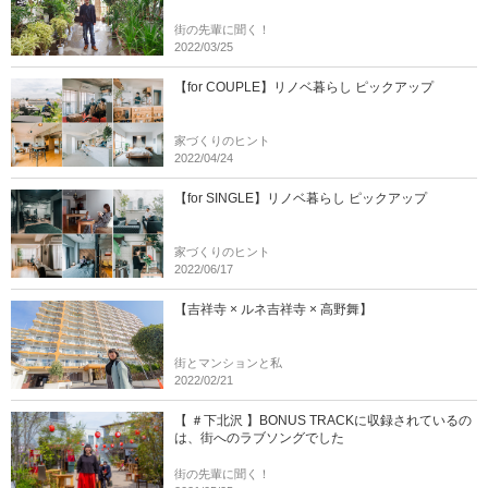
街の先輩に聞く！
2022/03/25
【for COUPLE】リノベ暮らし ピックアップ
家づくりのヒント
2022/04/24
【for SINGLE】リノベ暮らし ピックアップ
家づくりのヒント
2022/06/17
【吉祥寺 × ルネ吉祥寺 × 高野舞】
街とマンションと私
2022/02/21
【 ＃下北沢 】BONUS TRACKに収録されているの
は、街へのラブソングでした
街の先輩に聞く！