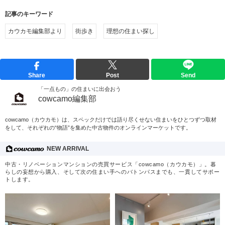
記事のキーワード
カウカモ編集部より
街歩き
理想の住まい探し
Share
Post
Send
「一点もの」の住まいに出会おう
cowcamo編集部
cowcamo（カウカモ）は、スペックだけでは語り尽くせない住まいをひとつずつ取材
をして、それぞれの“物語”を集めた中古物件のオンラインマーケットです。
NEW ARRIVAL
中古・リノベーションマンションの売買サービス「cowcamo（カウカモ）」。暮
らしの妄想から購入、そして次の住まい手へのバトンパスまでも、一貫してサポー
トします。