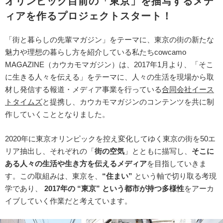
オリンピック目前の「東京」を描写するメデ
ィアを作るプロジェクトスタート！
「街と暮らしの先輩マガジン」をテーマに、東京の街の新たな
魅力や理想の暮らし方を紹介している私たちcowcamo
MAGAZINE（カウカモマガジン）は、2017年1月より、「そこ
に生きる人々を伝える」をテーマに、人々の生活を現場から取
材し発信する報道・メディア事業を行っている
合同会社イース
トタイムズ
と提携し、カウカモマガジンのコンテンツを共に制
作していくこととなりました。
2020年に東京オリンピックを控え変化してゆく東京の街を50エ
リア抽出し、それぞれの「
街の空気
」とともに描写し、
そこに
ある人々の生活や生き方を伝えるメディア
を目指していきま
す。この取組みは、東京を、
“住まい”
という軸で切り取る考現
学であり、
2017年の “東京” という都市が持つ多様性
をアーカ
イブしていく作業だと考えています。