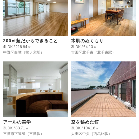
200㎡超だからできること
木肌のぬくもり
4LDK / 218.94㎡
3LDK / 64.13㎡
中野区白鷺
（鷺ノ宮駅）
大田区北千束
（北千束駅）
アールの美学
空を秘めた館
3LDK / 88.71㎡
3LDK / 104.16㎡
三鷹市下連雀
（三鷹駅）
大田区中央
（西馬込駅）