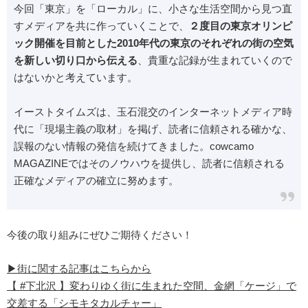
今回「東京」を「ローカル」に、小さな生活空間から見つ直
すメディアを共に作っていくことで、
２度目の東京オリンピ
ック開催を目前とした2010年代の東京のそれぞれの街の空気
を新しい切り口から伝える
、貴重な記録が生まれていくので
はないかと考えています。
イーストタイムズは、玉石混交のインターネットメディア時
代に「現場主義の取材」を掲げ、読者に信頼される確かな、
誤報のない情報の発信を続けてきました。cowcamo
MAGAZINEではそのノウハウを提供し、読者に信頼される
正確なメディアの確立に努めます。
今後の取り組みにぜひご期待ください！
▶︎街に関する記事はこちらから
【 #下北沢 】変わりゆく街に生まれた空間、金網「ケージ」で
交差する「シモキタカルチャー」