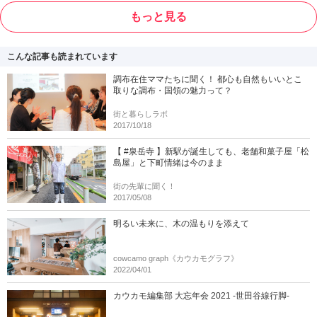
もっと見る
こんな記事も読まれています
調布在住ママたちに聞く！ 都心も自然もいいとこ
取りな調布・国領の魅力って？
街と暮らしラボ
2017/10/18
【 #泉岳寺 】新駅が誕生しても、老舗和菓子屋「松
島屋」と下町情緒は今のまま
街の先輩に聞く！
2017/05/08
明るい未来に、木の温もりを添えて
cowcamo graph《カウカモグラフ》
2022/04/01
カウカモ編集部 大忘年会 2021 -世田谷線行脚-