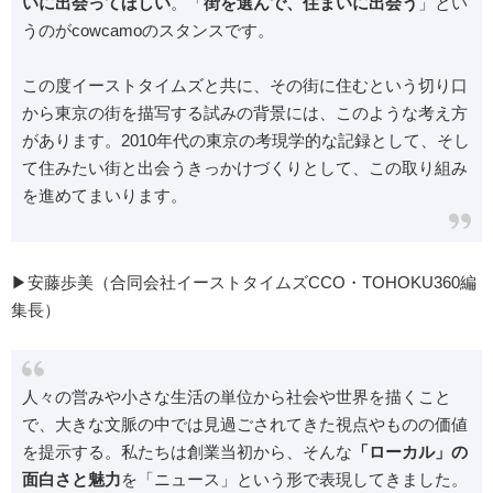
いに出会ってほしい
。「
街を選んで、住まいに出会う
」とい
うのがcowcamoのスタンスです。
この度イーストタイムズと共に、その街に住むという切り口
から東京の街を描写する試みの背景には、このような考え方
があります。2010年代の東京の考現学的な記録として、そし
て住みたい街と出会うきっかけづくりとして、この取り組み
を進めてまいります。
▶︎安藤歩美（合同会社イーストタイムズCCO・TOHOKU360編
集長）
人々の営みや小さな生活の単位から社会や世界を描くこと
で、大きな文脈の中では見過ごされてきた視点やものの価値
を提示する。私たちは創業当初から、そんな
「ローカル」の
面白さと魅力
を「ニュース」という形で表現してきました。