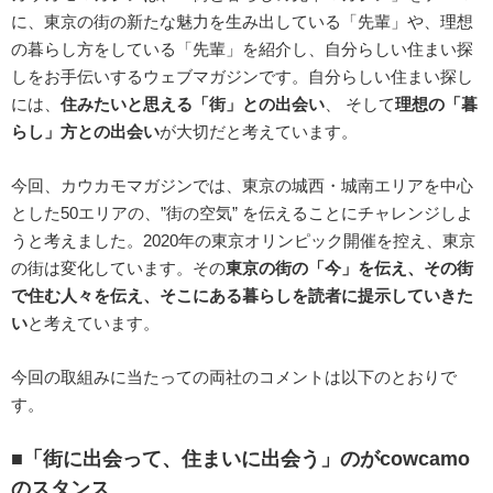
に、東京の街の新たな魅力を生み出している「先輩」や、理想
の暮らし方をしている「先輩」を紹介し、自分らしい住まい探
しをお手伝いするウェブマガジンです。自分らしい住まい探し
には、
住みたいと思える「街」との出会い
、 そして
理想の「暮
らし」方との出会い
が大切だと考えています。
今回、カウカモマガジンでは、東京の城西・城南エリアを中心
とした50エリアの、”街の空気” を伝えることにチャレンジしよ
うと考えました。2020年の東京オリンピック開催を控え、東京
の街は変化しています。その
東京の街の「今」を伝え、その街
で住む人々を伝え、そこにある暮らしを読者に提示していきた
い
と考えています。
今回の取組みに当たっての両社のコメントは以下のとおりで
す。
■「街に出会って、住まいに出会う」のがcowcamo
のスタンス